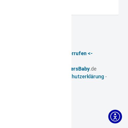
-> Vertrag widerrufen <-
© 2026
- www.
FuersBaby
.de
Impressum
-
Datenschutzerklärung
-
AGB