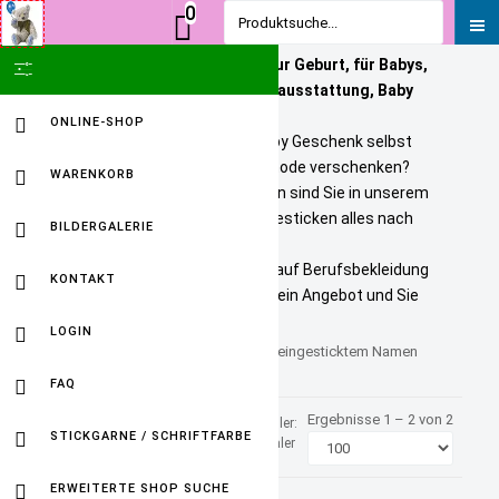
0
Produktsuche...
Personalisierte Geschenke zur Geburt, für Babys,
SHOW ICON ONLY
Kinder und Erwachsene. Babyausstattung, Baby
Onlineshop
ONLINE-SHOP
Sie wollen ein bezahlbares Baby Geschenk selbst
personalisieren? Tolle Kindermode verschenken?
WARENKORB
Unikate selbst gestalten? Dann sind Sie in unserem
Baby Online Shop richtig. Wir besticken alles nach
BILDERGALERIE
Ihren Wuenschen.
Selbst gestickte Firmenlogos auf Berufsbekleidung
KONTAKT
sind kein Problem. Fordern Sie ein Angebot und Sie
werden HAPPY sein.
LOGIN
Sterntaler Kapuzenbadetuch mit eingesticktem Namen
und Geburtsdatum.
FAQ
Ergebnisse 1 – 2 von 2
Sortiert nach
Hersteller:
STICKGARNE / SCHRIFTFARBE
Produktname +/-
Sterntaler
ERWEITERTE SHOP SUCHE