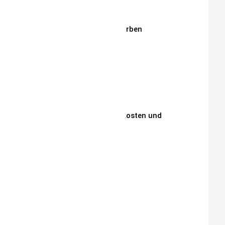
Stickmotive
Stickgarne / Grundfarben
Über Mich
Unsere Philosophie
Unsere Kunden
Zahlungen, Versandkosten und
Lieferbedingungen
Aktuelle Auktionen
Kontakt
Impressum
Widerrufsrecht