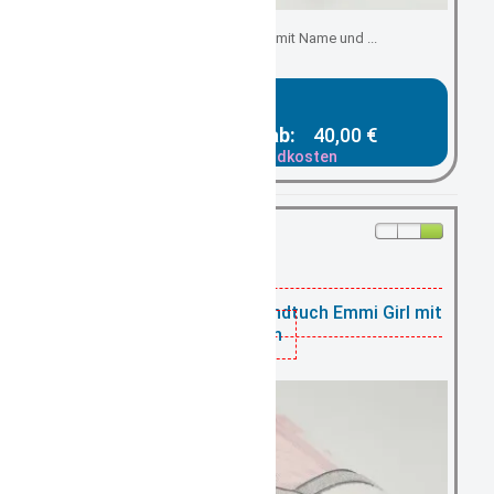
Sterntaler Badetuch mit Name und ...
Gesamtpreis ab:
40,00 €
zzgl. Versandkosten
3
ll sein, nur noch
auf Lager
Sterntaler Kapuzenhandtuch Emmi Girl mit
Namen