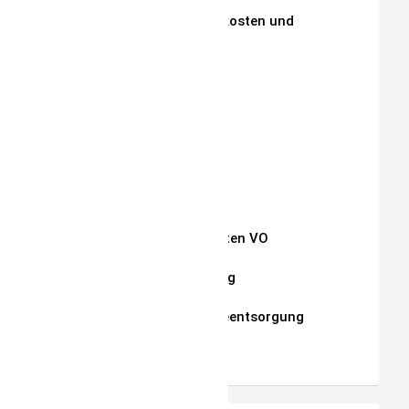
Zahlungen, Versandkosten und
Lieferbedingungen
Aktuelle Auktionen
Kontakt
Impressum
Widerrufsrecht
Auszug Schnullerketten VO
Datenschutzerklärung
Hinweise zur Batterieentsorgung
AGB