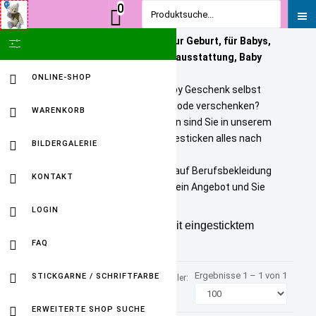
0
Produktsuche...
Personalisierte Geschenke zur Geburt, für Babys,
SHOW ICON ONLY
Kinder und Erwachsene. Babyausstattung, Baby
Onlineshop
ONLINE-SHOP
Sie wollen ein bezahlbares Baby Geschenk selbst
personalisieren? Tolle Kindermode verschenken?
WARENKORB
Unikate selbst gestalten? Dann sind Sie in unserem
Baby Online Shop richtig. Wir besticken alles nach
BILDERGALERIE
Ihren Wuenschen.
Selbst gestickte Firmenlogos auf Berufsbekleidung
KONTAKT
sind kein Problem. Fordern Sie ein Angebot und Sie
werden HAPPY sein.
LOGIN
2 Gäste-und 1 Handtuch mit eingesticktem
FAQ
Namen von Roux
Ergebnisse 1 – 1 von 1
Sortiert nach
STICKGARNE / SCHRIFTFARBE
Hersteller:
Produkt Preis +/-
ROUX
ERWEITERTE SHOP SUCHE