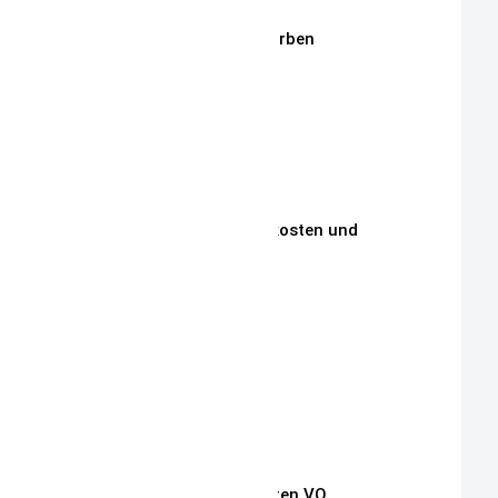
Stickgarne / Grundfarben
Über Mich
Unsere Philosophie
Unsere Kunden
Zahlungen, Versandkosten und
Lieferbedingungen
Aktuelle Auktionen
Kontakt
Impressum
Widerrufsrecht
Auszug Schnullerketten VO