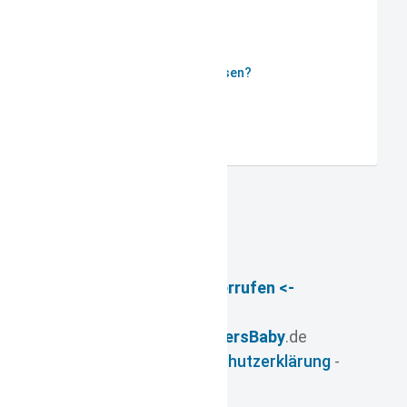
Passwort vergessen?
Benutzername vergessen?
Registrieren
-> Vertrag widerrufen <-
© 2026
- www.
FuersBaby
.de
Impressum
-
Datenschutzerklärung
-
AGB