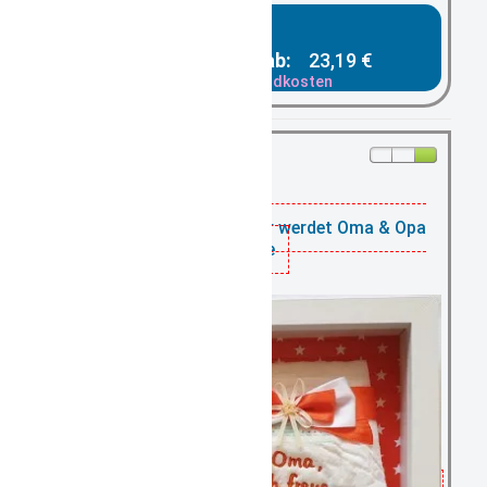
Gesamtpreis ab:
23,19 €
zzgl. Versandkosten
vorrätig: 5
Windel im Rahmen Ihr werdet Oma & Opa
Blume