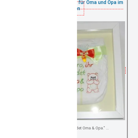
Personalisierte Windel für Oma und Opa im
Rahmen
wie zB. "Hurra, ihr werdet Oma & Opa." ...