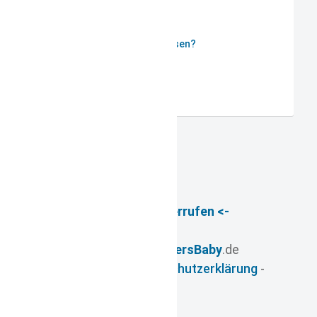
Passwort vergessen?
Benutzername vergessen?
Registrieren
-> Vertrag widerrufen <-
© 2026
- www.
FuersBaby
.de
Impressum
-
Datenschutzerklärung
-
AGB