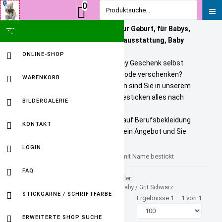
0
Produktsuche...
Personalisierte Geschenke zur Geburt, für Babys,
SHOW ICON ONLY
Kinder und Erwachsene. Babyausstattung, Baby
Onlineshop
ONLINE-SHOP
Sie wollen ein bezahlbares Baby Geschenk selbst
personalisieren? Tolle Kindermode verschenken?
WARENKORB
Unikate selbst gestalten? Dann sind Sie in unserem
Baby Online Shop richtig. Wir besticken alles nach
BILDERGALERIE
Ihren Wuenschen.
Selbst gestickte Firmenlogos auf Berufsbekleidung
KONTAKT
sind kein Problem. Fordern Sie ein Angebot und Sie
werden HAPPY sein.
LOGIN
Leinen Brotbeutel personalisiert mit Name bestickt
FAQ
Sortiert nach
Hersteller:
Produktname -/+
FuersBaby / Grit Schwarz
STICKGARNE / SCHRIFTFARBE
Ergebnisse 1 – 1 von 1
ERWEITERTE SHOP SUCHE