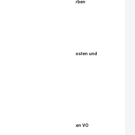
Stickgarne / Grundfarben
Über Mich
Unsere Philosophie
Unsere Kunden
Zahlungen, Versandkosten und
Lieferbedingungen
Aktuelle Auktionen
Kontakt
Impressum
Widerrufsrecht
Auszug Schnullerketten VO