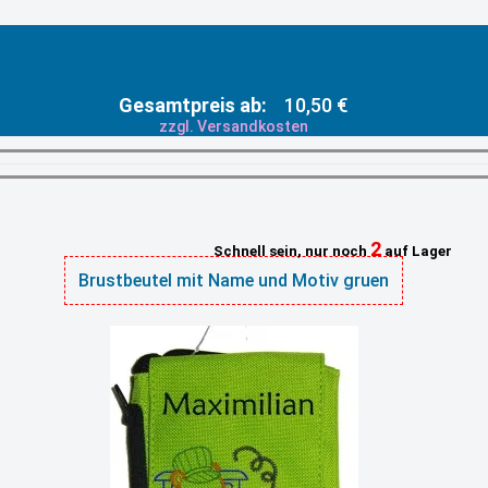
Gesamtpreis ab:
10,50 €
zzgl. Versandkosten
2
Schnell sein, nur noch
auf Lager
Brustbeutel mit Name und Motiv gruen