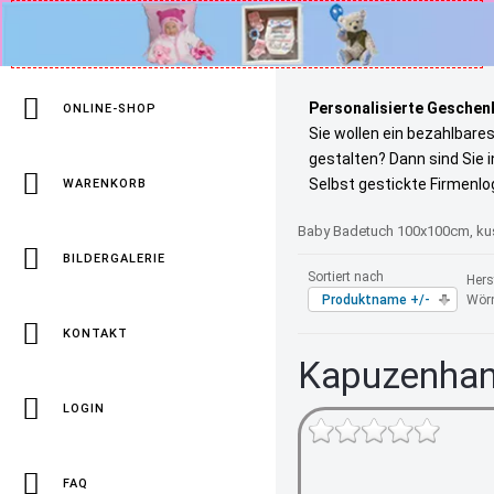
Personalisierte Geschenk
ONLINE-SHOP
Sie wollen ein bezahlbare
gestalten? Dann sind Sie 
Selbst gestickte Firmenlo
WARENKORB
Baby Badetuch 100x100cm, kusc
BILDERGALERIE
Sortiert nach
Herst
Produktname +/-
Wör
KONTAKT
Kapuzenhan
LOGIN
FAQ