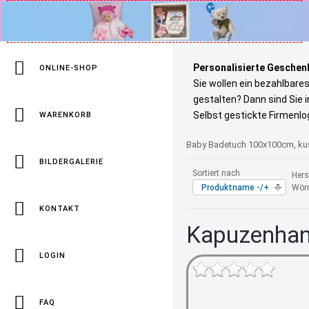
Personalisierte Geschenk
ONLINE-SHOP
Sie wollen ein bezahlbare
gestalten? Dann sind Sie 
Selbst gestickte Firmenlo
WARENKORB
Baby Badetuch 100x100cm, kusc
BILDERGALERIE
Sortiert nach
Herst
Produktname -/+
Wör
KONTAKT
Kapuzenhan
LOGIN
FAQ