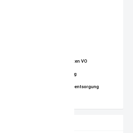
Aktuelle Auktionen
Kontakt
Impressum
Widerrufsrecht
Auszug Schnullerketten VO
Datenschutzerklärung
Hinweise zur Batterieentsorgung
AGB
PRODUKTVORSCHLAG