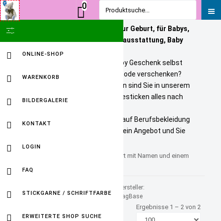
0
Produktsuche...
Personalisierte Geschenke zur Geburt, für Babys,
SHOW ICON ONLY
Kinder und Erwachsene. Babyausstattung, Baby
Onlineshop
ONLINE-SHOP
Sie wollen ein bezahlbares Baby Geschenk selbst
personalisieren? Tolle Kindermode verschenken?
WARENKORB
Unikate selbst gestalten? Dann sind Sie in unserem
Baby Online Shop richtig. Wir besticken alles nach
BILDERGALERIE
Ihren Wuenschen.
Selbst gestickte Firmenlogos auf Berufsbekleidung
KONTAKT
sind kein Problem. Fordern Sie ein Angebot und Sie
werden HAPPY sein.
LOGIN
Kindergartentasche personalisiert mit Namen und einem
niedlichen Motiv
FAQ
Sortiert nach
Hersteller:
STICKGARNE / SCHRIFTFARBE
Produkt Kategorie +/-
BagBase
Ergebnisse 1 – 2 von 2
ERWEITERTE SHOP SUCHE