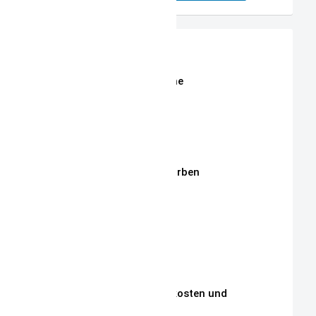
Shop
Erweiterte Shop Suche
Stoffe
Stickmotive
Stickgarne / Grundfarben
Über Mich
Unsere Philosophie
Unsere Kunden
Zahlungen, Versandkosten und
Lieferbedingungen