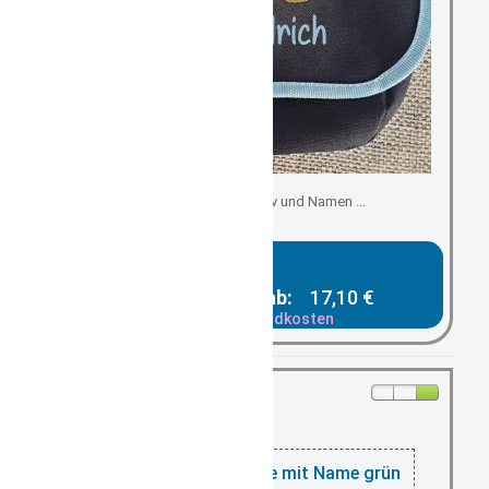
individuell mit Motiv und Namen ...
Gesamtpreis ab:
17,10 €
zzgl. Versandkosten
1
nell sein, nur noch
auf Lager
Kindergartentasche mit Name grün