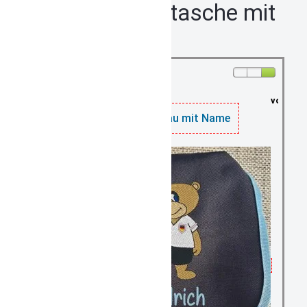
Kindergartentasche mit
Name
vorrätig: 4
Kinditasche blau mit Name