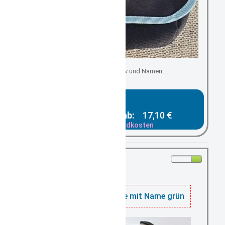
individuell mit Motiv und Namen ...
Gesamtpreis ab:
17,10 €
zzgl. Versandkosten
1
ell sein, nur noch
auf Lager
Kindergartentasche mit Name grün