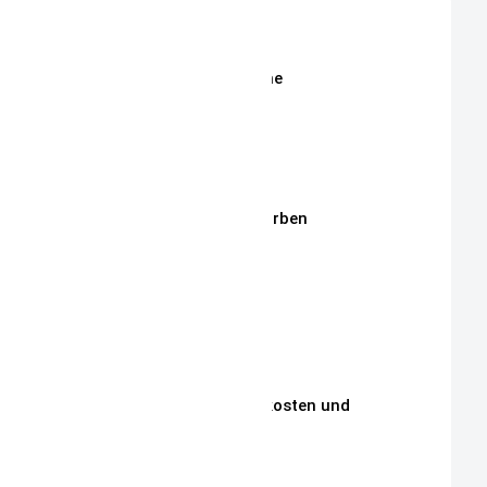
Shop
Erweiterte Shop Suche
Stoffe
Stickmotive
Stickgarne / Grundfarben
Über Mich
Unsere Philosophie
Unsere Kunden
Zahlungen, Versandkosten und
Lieferbedingungen
Aktuelle Auktionen