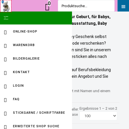
0
Produktsuche...
Personalisierte Geschenke zur Geburt, für Babys,
SHOW ICON ONLY
Kinder und Erwachsene. Babyausstattung, Baby
Onlineshop
ONLINE-SHOP
Sie wollen ein bezahlbares Baby Geschenk selbst
personalisieren? Tolle Kindermode verschenken?
WARENKORB
Unikate selbst gestalten? Dann sind Sie in unserem
Baby Online Shop richtig. Wir besticken alles nach
BILDERGALERIE
Ihren Wuenschen.
Selbst gestickte Firmenlogos auf Berufsbekleidung
KONTAKT
sind kein Problem. Fordern Sie ein Angebot und Sie
werden HAPPY sein.
LOGIN
Kindergartentasche personalisiert mit Namen und einem
niedlichen Motiv
FAQ
Ergebnisse 1 – 2 von 2
Sortiert nach
Hersteller:
STICKGARNE / SCHRIFTFARBE
Artikelnummer +/-
BagBase
ERWEITERTE SHOP SUCHE