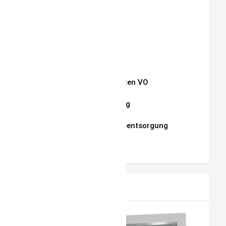
Kontakt
Impressum
Widerrufsrecht
Auszug Schnullerketten VO
Datenschutzerklärung
Hinweise zur Batterieentsorgung
AGB
PRODUKTVORSCHLAG