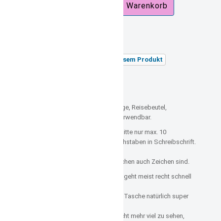
zzgl.
Versandkosten
Versandgewicht:
0,35 kg
Stellen Sie eine Frage zu diesem Produkt
Unsere Artikelnummer: 6032
Beschreibung:
Kindergeldbeutel mit Name orange, Reisebeutel,
Umhängebeutel sehr vielseitig verwendbar.
Da die Tasche recht schmal ist, bitte nur max. 10
Druckbuchstaben oder bis 8 Buchstaben in Schreibschrift.
Bitte beachten Sie, dass Leerzeichen auch Zeichen sind.
Bestickt hält dauerhaft, gedruckt geht meist recht schnell
kaputt.
Nach ein paar Wäschen (was die Tasche natürlich super
aushält),
ist von dem gedruckten meist nicht mehr viel zu sehen,