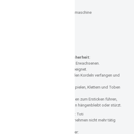
Pflegehinweise
Feinwäsche bei 30° in der Waschmaschine
nicht schleudern,
nicht bügeln,
nicht chemisch reinigen,
nicht mit Chlor bleichen,
nicht Trockner geeignet
ACHTUNG!!!
Informationen zur Produktsicherheit:
Benutzung nur unter Aufsicht von Erwachsenen.
Nicht für Kinder unter 3 Jahren geeignet.
Vorsicht! Kinder könnten sich in den Kordeln verfangen und
dabei strangulieren.
Das Kind sollte den Beutel zum Spielen, Klettern und Toben
unbedingt immer ablegen.
Bänder, Schnüre und Ketten können zum Ersticken führen,
wenn dein Kind damit spielt, daran hängenbleibt oder stürzt.
Hersteller: Toti
Brustbeutel Hersteller- Unternehmen nicht mehr tätig
Veredler: