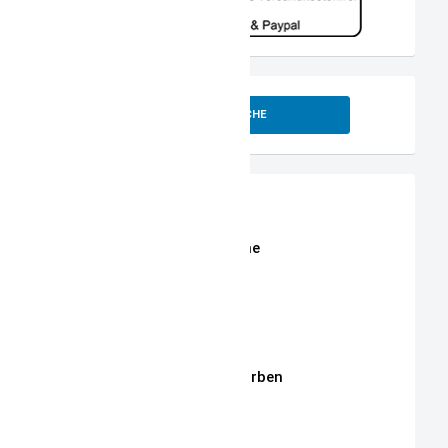
SUCHE
Shop
Erweiterte Shop Suche
Stoffe
Stickmotive
Stickgarne / Grundfarben
Über Mich