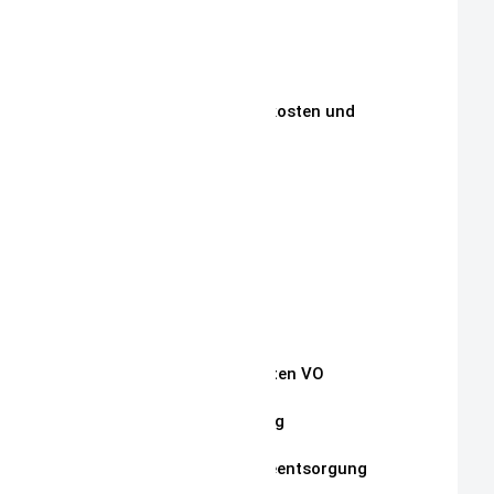
Unsere Philosophie
Unsere Kunden
Zahlungen, Versandkosten und
Lieferbedingungen
Aktuelle Auktionen
Kontakt
Impressum
Widerrufsrecht
Auszug Schnullerketten VO
Datenschutzerklärung
Hinweise zur Batterieentsorgung