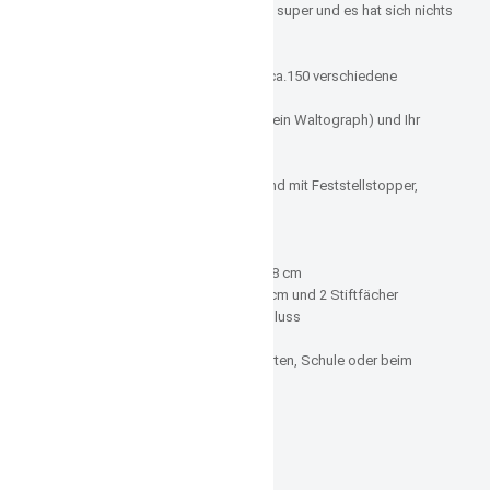
dagegen ist gestickt immer noch super und es hat sich nichts
verändert.
Durch Ihre gewählte Stickfarbe (ca.150 verschiedene
Stickfarben zur Auswahl),
Schriftart (ca. 75 verschiedene- kein Waltograph) und Ihr
Name- wird es ein Unikat.
Einstellbare Größe über Bindeband mit Feststellstopper,
sodass es jedem richtig passt
Größe 14 x 17 cm
Reissverschluss 12,5 cm
vorn kleines offenes Fach 12,5 x 8 cm
Rückseite offenes Fach 8,5 x 11 cm und 2 Stiftfächer
geschlossen wird mit Klettverschluss
Die Tasche ist ideal für Kindergarten, Schule oder beim
Reisen.
Materialzusammensetzung:
100% Polyester
Stickgarn 100% Viskose