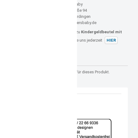
FuersBaby
Hauptstraße 94
70771 Echterdingen
E-Mail: info@fuersbaby.de
Sollten Sie noch weitere Fragen zu
Kindergeldbeutel mit
Name orange
haben, können Sie uns jederzeit
HIER
kontaktieren.
Kundenrezensionen
Es gibt noch keine Rezensionen für dieses Produkt.