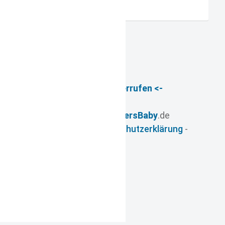
-> Vertrag widerrufen <-
© 2026
- www.
FuersBaby
.de
Impressum
-
Datenschutzerklärung
-
AGB