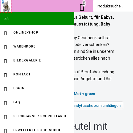
0
Produktsuche...
Personalisierte Geschenke zur Geburt, für Babys,
SHOW ICON ONLY
Kinder und Erwachsene. Babyausstattung, Baby
Onlineshop
ONLINE-SHOP
Sie wollen ein bezahlbares Baby Geschenk selbst
personalisieren? Tolle Kindermode verschenken?
WARENKORB
Unikate selbst gestalten? Dann sind Sie in unserem
Baby Online Shop richtig. Wir besticken alles nach
BILDERGALERIE
Ihren Wuenschen.
Selbst gestickte Firmenlogos auf Berufsbekleidung
KONTAKT
sind kein Problem. Fordern Sie ein Angebot und Sie
werden HAPPY sein.
LOGIN
Brustbeutel mit Name und Motiv gruen
FAQ
Zurück zu: Geldbeutel mit Handytasche zum umhängen
STICKGARNE / SCHRIFTFARBE
Kindergeldbeutel mit
ERWEITERTE SHOP SUCHE