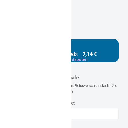
Gesamtpreis ab:
7,14 €
zzgl. Versandkosten
Versandgewicht: 0,350 kg
Merkmale:
100% Polyester, Größe 14 x 17cm, Reissverschlussfach 12 x
10 cm
Name: