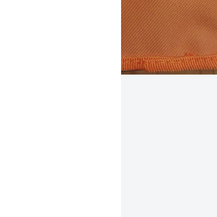
personalisierter Brustbeutel
orange
Gestaltungsbeispiel /
Mustervorschläge
Auswahl aus vielen
Schriftarten
Wählen Sie selbst: