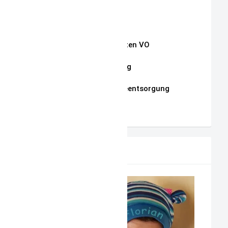
Impressum
Widerrufsrecht
Auszug Schnullerketten VO
Datenschutzerklärung
Hinweise zur Batterieentsorgung
AGB
PRODUKTVORSCHLAG