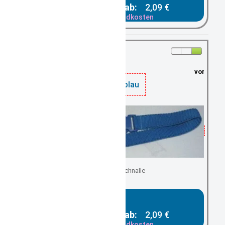
Gesamtpreis ab:
2,09 €
zzgl. Versandkosten
vorrätig: 5
Gürtel blau
mit Steckschnalle
Gesamtpreis ab:
2,09 €
zzgl. Versandkosten