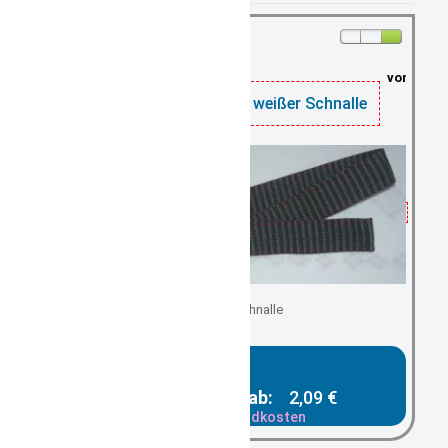
vorrätig: 5
Gürtel schwarz mit weißer Schnalle
mit Clipschnalle
Gesamtpreis ab:
2,09 €
zzgl. Versandkosten