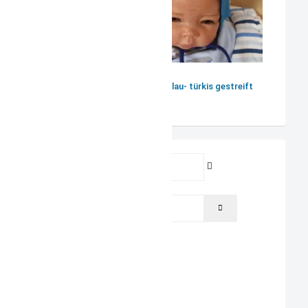
Mütze Teddyohren blau- türkis gestreift
Benutzername
Passwort
PASSWORT ANZEIGEN
Angemeldet bleiben
ANMELDEN