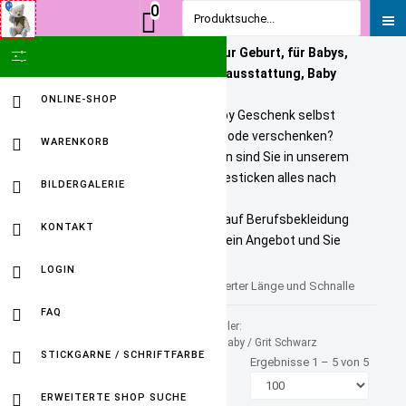
0
Produktsuche...
Personalisierte Geschenke zur Geburt, für Babys,
SHOW ICON ONLY
Kinder und Erwachsene. Babyausstattung, Baby
Onlineshop
ONLINE-SHOP
Sie wollen ein bezahlbares Baby Geschenk selbst
personalisieren? Tolle Kindermode verschenken?
WARENKORB
Unikate selbst gestalten? Dann sind Sie in unserem
Baby Online Shop richtig. Wir besticken alles nach
BILDERGALERIE
Ihren Wuenschen.
Selbst gestickte Firmenlogos auf Berufsbekleidung
KONTAKT
sind kein Problem. Fordern Sie ein Angebot und Sie
werden HAPPY sein.
LOGIN
Gürtel für Kinder nmit personalisierter Länge und Schnalle
FAQ
Sortiert nach
Hersteller:
Produktname +/-
FuersBaby / Grit Schwarz
STICKGARNE / SCHRIFTFARBE
Ergebnisse 1 – 5 von 5
ERWEITERTE SHOP SUCHE