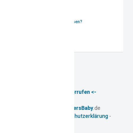
Passwort vergessen?
Benutzername vergessen?
Registrieren
-> Vertrag widerrufen <-
© 2026
- www.
FuersBaby
.de
Impressum
-
Datenschutzerklärung
-
AGB