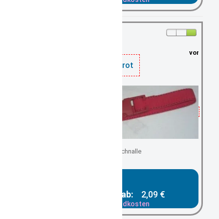
vorrätig: 5
Gürtel rot
mit Steckschnalle
Gesamtpreis ab:
2,09 €
zzgl. Versandkosten