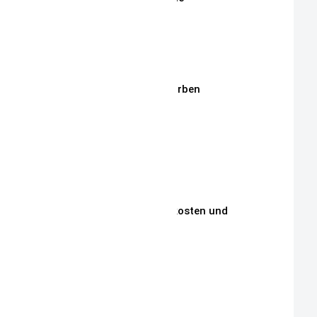
Stoffe
Stickmotive
Stickgarne / Grundfarben
Über Mich
Unsere Philosophie
Unsere Kunden
Zahlungen, Versandkosten und
Lieferbedingungen
Aktuelle Auktionen
Kontakt