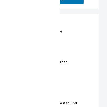
Shop
Erweiterte Shop Suche
Stoffe
Stickmotive
Stickgarne / Grundfarben
Über Mich
Unsere Philosophie
Unsere Kunden
Zahlungen, Versandkosten und