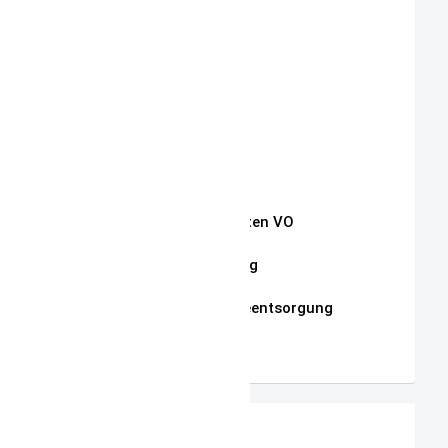
Lieferbedingungen
Aktuelle Auktionen
Kontakt
Impressum
Widerrufsrecht
Auszug Schnullerketten VO
Datenschutzerklärung
Hinweise zur Batterieentsorgung
AGB
PRODUKTVORSCHLAG