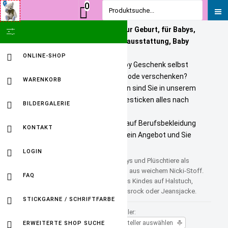
0
Produktsuche...
Personalisierte Geschenke zur Geburt, für Babys,
SHOW ICON ONLY
Kinder und Erwachsene. Babyausstattung, Baby
Onlineshop
ONLINE-SHOP
Sie wollen ein bezahlbares Baby Geschenk selbst
personalisieren? Tolle Kindermode verschenken?
WARENKORB
Unikate selbst gestalten? Dann sind Sie in unserem
Baby Online Shop richtig. Wir besticken alles nach
BILDERGALERIE
Ihren Wuenschen.
Selbst gestickte Firmenlogos auf Berufsbekleidung
KONTAKT
sind kein Problem. Fordern Sie ein Angebot und Sie
werden HAPPY sein.
LOGIN
Kuscheltier mit Namen, Die Teddys und Plüschtiere als
kuschlige Begleiter. Sie bestehen aus weichem Nicki-Stoff.
FAQ
Personalisiert mit dem Namen des Kindes auf Halstuch,
Schal, Kragen mit Krawatte, Jeansrock oder Jeansjacke.
STICKGARNE / SCHRIFTFARBE
Sortiert nach
Hersteller:
Produktname +/-
Hersteller auswählen
ERWEITERTE SHOP SUCHE