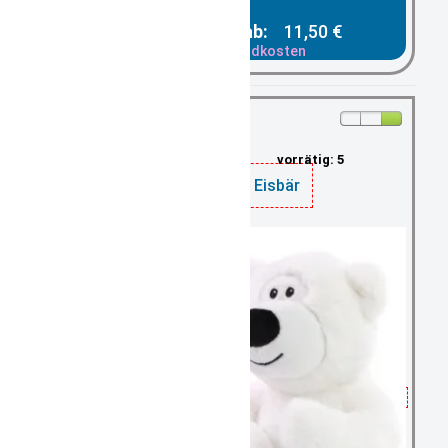
Gesamtpreis ab:
11,50 €
zzgl. Versandkosten
vorrätig: 5
Plüschtier Eisbär