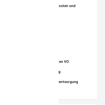
Zahlungen, Versandkosten und
Lieferbedingungen
Aktuelle Auktionen
Kontakt
Impressum
Widerrufsrecht
Auszug Schnullerketten VO
Datenschutzerklärung
Hinweise zur Batterieentsorgung
AGB