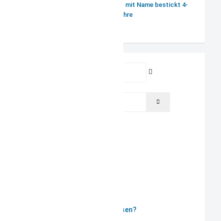
Jeansschürze schwarz mit Name bestickt 4-
7 Jahre
Benutzername
Passwort
PASSWORT ANZEIGEN
Angemeldet bleiben
ANMELDEN
Passwort vergessen?
Benutzername vergessen?