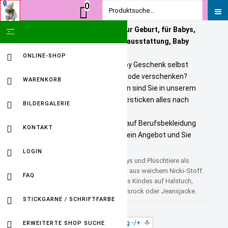
0
Produktsuche...
Personalisierte Geschenke zur Geburt, für Babys,
SHOW ICON ONLY
Kinder und Erwachsene. Babyausstattung, Baby
Onlineshop
ONLINE-SHOP
Sie wollen ein bezahlbares Baby Geschenk selbst
personalisieren? Tolle Kindermode verschenken?
WARENKORB
Unikate selbst gestalten? Dann sind Sie in unserem
Baby Online Shop richtig. Wir besticken alles nach
BILDERGALERIE
Ihren Wuenschen.
Selbst gestickte Firmenlogos auf Berufsbekleidung
KONTAKT
sind kein Problem. Fordern Sie ein Angebot und Sie
werden HAPPY sein.
LOGIN
Kuscheltier mit Namen, Die Teddys und Plüschtiere als
kuschlige Begleiter. Sie bestehen aus weichem Nicki-Stoff.
FAQ
Personalisiert mit dem Namen des Kindes auf Halstuch,
Schal, Kragen mit Krawatte, Jeansrock oder Jeansjacke.
STICKGARNE / SCHRIFTFARBE
Sortiert nach
Sortierte Produktbezeichnung -/+
ERWEITERTE SHOP SUCHE