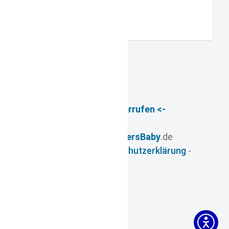
Registrieren
-> Vertrag widerrufen <-
© 2026
- www.
FuersBaby
.de
Impressum
-
Datenschutzerklärung
-
AGB