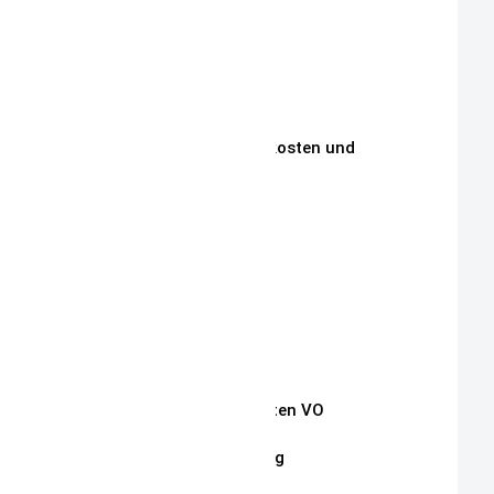
Über Mich
Unsere Philosophie
Unsere Kunden
Zahlungen, Versandkosten und
Lieferbedingungen
Aktuelle Auktionen
Kontakt
Impressum
Widerrufsrecht
Auszug Schnullerketten VO
Datenschutzerklärung