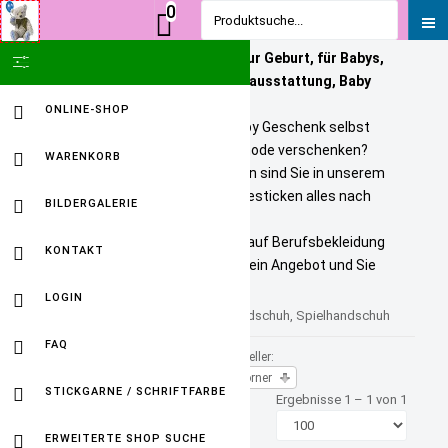
0
Produktsuche...
Personalisierte Geschenke zur Geburt, für Babys,
SHOW ICON ONLY
Kinder und Erwachsene. Babyausstattung, Baby
Onlineshop
ONLINE-SHOP
Sie wollen ein bezahlbares Baby Geschenk selbst
personalisieren? Tolle Kindermode verschenken?
WARENKORB
Unikate selbst gestalten? Dann sind Sie in unserem
Baby Online Shop richtig. Wir besticken alles nach
BILDERGALERIE
Ihren Wuenschen.
Selbst gestickte Firmenlogos auf Berufsbekleidung
KONTAKT
sind kein Problem. Fordern Sie ein Angebot und Sie
werden HAPPY sein.
LOGIN
Kinder Waschlappen, Waschhandschuh, Spielhandschuh
FAQ
Sortiert nach
Hersteller:
Artikelnummer +/-
Wörner
STICKGARNE / SCHRIFTFARBE
Ergebnisse 1 – 1 von 1
ERWEITERTE SHOP SUCHE