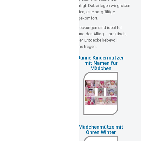
bestickt und in Deutschland gefertigt. Dabei legen wir großen
Wert auf hautfreundliche Materialien, eine sorgfältige
Verarbeitung und bequemen Tragekomfort.
Unsere personalisierten Kopfbedeckungen sind ideal für
Kindergarten, Strand, Spielplatz und den Alltag – praktisch,
gemütlich und ein echter Hingucker. Entdecke liebevoll
gefertigte Unikate, die Kinder gerne tragen.
Dicke Kindermützen
Dünne Kindermützen
mit Namen für
mit Namen für
Jungen
Mädchen
Jungenmütze dünn
Mädchenmütze mit
Ohren Winter