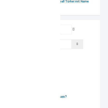
Schnullerkette Fussball Türkei mit Name
Benutzername
Passwort
PASSWORT ANZEIGEN
Angemeldet bleiben
ANMELDEN
Passwort vergessen?
Benutzername vergessen?