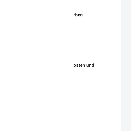
Stickmotive
Stickgarne / Grundfarben
Über Mich
Unsere Philosophie
Unsere Kunden
Zahlungen, Versandkosten und
Lieferbedingungen
Aktuelle Auktionen
Kontakt
Impressum
Widerrufsrecht