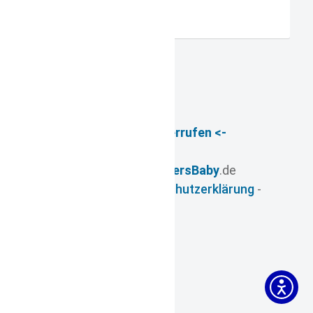
Registrieren
-> Vertrag widerrufen <-
© 2026
- www.
FuersBaby
.de
Impressum
-
Datenschutzerklärung
-
AGB