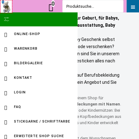
0
Produktsuche...
Personalisierte Geschenke zur Geburt, für Babys,
SHOW ICON ONLY
Kinder und Erwachsene. Babyausstattung, Baby
Onlineshop
ONLINE-SHOP
Sie wollen ein bezahlbares Baby Geschenk selbst
personalisieren? Tolle Kindermode verschenken?
WARENKORB
Unikate selbst gestalten? Dann sind Sie in unserem
Baby Online Shop richtig. Wir besticken alles nach
BILDERGALERIE
Ihren Wuenschen.
Selbst gestickte Firmenlogos auf Berufsbekleidung
KONTAKT
sind kein Problem. Fordern Sie ein Angebot und Sie
werden HAPPY sein.
LOGIN
Willkommen bei
fuersbaby
– deinem Shop für
personalisierte Kinderkopfbedeckungen mit Namen
.
FAQ
Ob Piratentücher, Mädchentücher oder Kindermützen: Bei
fuersbaby findest du hochwertige Kopfbedeckungen aus
STICKGARNE / SCHRIFTFARBE
Baumwolle, die speziell für Babys und Kinder entwickelt
wurden.
ERWEITERTE SHOP SUCHE
Jedes Produkt wird individuell mit dem Wunschnamen