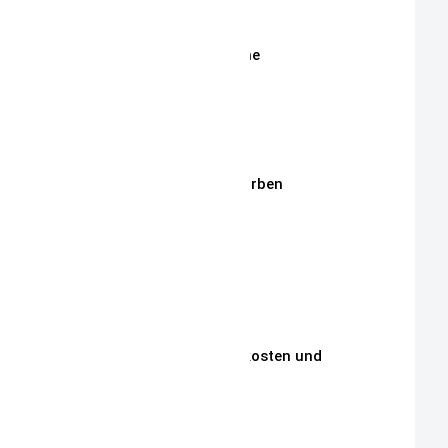
Shop
Erweiterte Shop Suche
Stoffe
Stickmotive
Stickgarne / Grundfarben
Über Mich
Unsere Philosophie
Unsere Kunden
Zahlungen, Versandkosten und
Lieferbedingungen
Aktuelle Auktionen