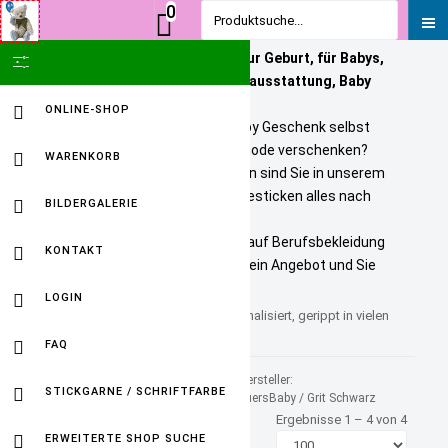
0
Produktsuche...
Personalisierte Geschenke zur Geburt, für Babys,
SHOW ICON ONLY
Kinder und Erwachsene. Babyausstattung, Baby
Onlineshop
ONLINE-SHOP
Sie wollen ein bezahlbares Baby Geschenk selbst
personalisieren? Tolle Kindermode verschenken?
WARENKORB
Unikate selbst gestalten? Dann sind Sie in unserem
Baby Online Shop richtig. Wir besticken alles nach
BILDERGALERIE
Ihren Wuenschen.
Selbst gestickte Firmenlogos auf Berufsbekleidung
KONTAKT
sind kein Problem. Fordern Sie ein Angebot und Sie
werden HAPPY sein.
LOGIN
Platzdeckchen mit Namen personalisiert, gerippt in vielen
Farben Größe 35x45cm
FAQ
Sortiert nach
Hersteller:
STICKGARNE / SCHRIFTFARBE
Produkt Kategorie +/-
FuersBaby / Grit Schwarz
Ergebnisse 1 – 4 von 4
ERWEITERTE SHOP SUCHE