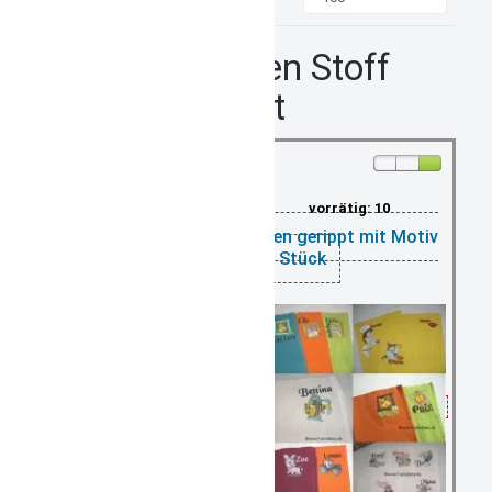
Platzdeckchen Stoff
personalisiert
vorrätig: 10
Tischset Platzdeckchen gerippt mit Motiv
und Name 1 Stück