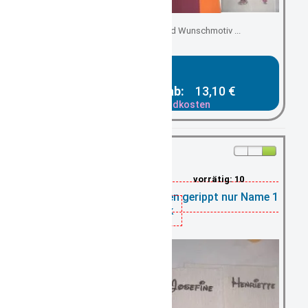
mit Wunschnamen und Wunschmotiv ...
Gesamtpreis ab:
13,10 €
zzgl. Versandkosten
vorrätig: 10
Tischset Platzdeckchen gerippt nur Name 1
Stück