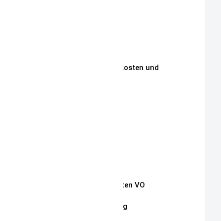
Über Mich
Unsere Philosophie
Unsere Kunden
Zahlungen, Versandkosten und
Lieferbedingungen
Aktuelle Auktionen
Kontakt
Impressum
Widerrufsrecht
Auszug Schnullerketten VO
Datenschutzerklärung