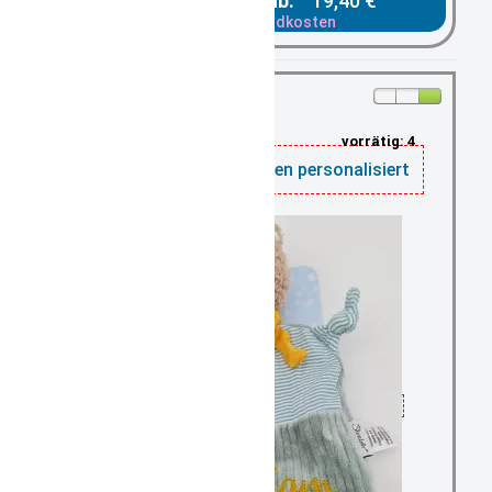
Gesamtpreis ab:
19,40 €
zzgl. Versandkosten
vorrätig: 4
Schnuffeltuch Bär Ben personalisiert