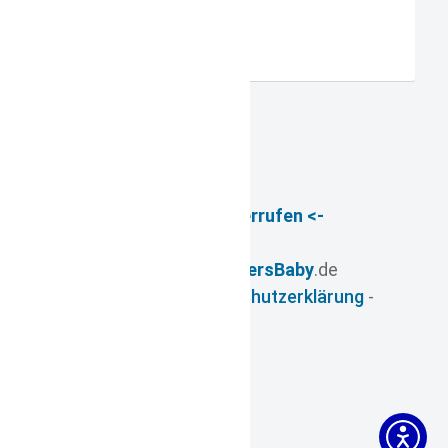
Registrieren
-> Vertrag widerrufen <-
© 2026
- www.
FuersBaby
.de
Impressum
-
Datenschutzerklärung
-
AGB