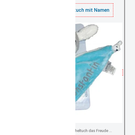
3
auf Lager
Esel Erik Schmusetuch mit Namen
Ein personalisiertes Kuscheltuch das Freude ...