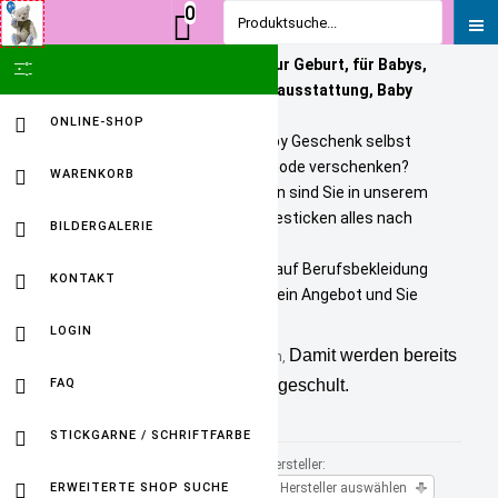
0
Produktsuche...
Personalisierte Geschenke zur Geburt, für Babys,
SHOW ICON ONLY
Kinder und Erwachsene. Babyausstattung, Baby
Onlineshop
ONLINE-SHOP
Sie wollen ein bezahlbares Baby Geschenk selbst
personalisieren? Tolle Kindermode verschenken?
WARENKORB
Unikate selbst gestalten? Dann sind Sie in unserem
Baby Online Shop richtig. Wir besticken alles nach
BILDERGALERIE
Ihren Wuenschen.
Selbst gestickte Firmenlogos auf Berufsbekleidung
KONTAKT
sind kein Problem. Fordern Sie ein Angebot und Sie
werden HAPPY sein.
LOGIN
Damit werden bereits
Kuscheltuch für Babys mit Namen,
FAQ
3 von 5 Sinnen von Babys geschult.
Sehen, Hören und Fühlen
STICKGARNE / SCHRIFTFARBE
Sortiert nach
Hersteller:
ERWEITERTE SHOP SUCHE
Produkt Kategorie +/-
Hersteller auswählen