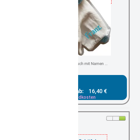
Schmuse-, Kuscheltuch mit Namen ...
Gesamtpreis ab:
16,40 €
zzgl. Versandkosten
2
auf Lager