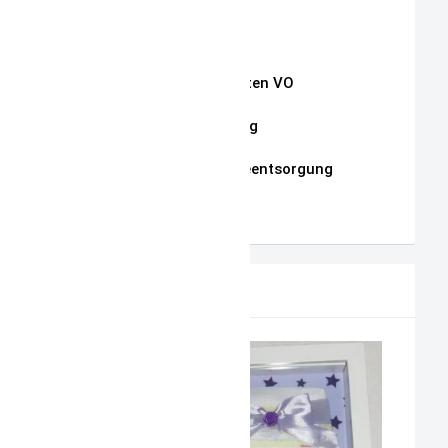
Widerrufsrecht
Auszug Schnullerketten VO
Datenschutzerklärung
Hinweise zur Batterieentsorgung
AGB
PRODUKTVORSCHLAG