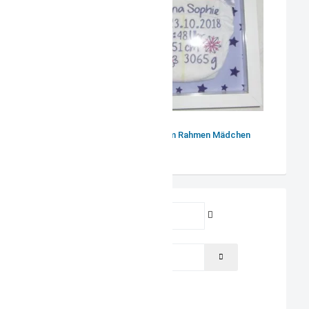
Windel mit Namen im Rahmen Mädchen
Benutzername
Passwort
PASSWORT ANZEIGEN
Angemeldet bleiben