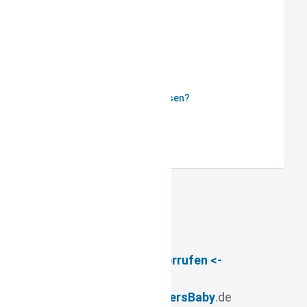
ANMELDEN
Passwort vergessen?
Benutzername vergessen?
Registrieren
-> Vertrag widerrufen <-
© 2026
- www.
FuersBaby
.de