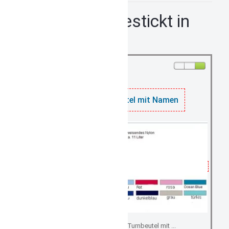
Turnbeutel bestickt in
vielen Farben
vorräti
Kindergartenbeutel mit Namen
Kindergartenbeutel/ Turnbeutel mit ...