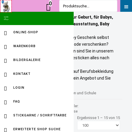
0
Produktsuche...
Personalisierte Geschenke zur Geburt, für Babys,
SHOW ICON ONLY
Kinder und Erwachsene. Babyausstattung, Baby
Onlineshop
ONLINE-SHOP
Sie wollen ein bezahlbares Baby Geschenk selbst
personalisieren? Tolle Kindermode verschenken?
WARENKORB
Unikate selbst gestalten? Dann sind Sie in unserem
Baby Online Shop richtig. Wir besticken alles nach
BILDERGALERIE
Ihren Wuenschen.
Selbst gestickte Firmenlogos auf Berufsbekleidung
KONTAKT
sind kein Problem. Fordern Sie ein Angebot und Sie
werden HAPPY sein.
LOGIN
KInder Turnbeutel für Kindergarten und Schule
FAQ
Sortiert nach
Hersteller:
Produkt Preis +/-
BagBase
STICKGARNE / SCHRIFTFARBE
Ergebnisse 1 – 15 von 15
ERWEITERTE SHOP SUCHE