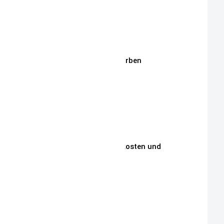
Stoffe
Stickmotive
Stickgarne / Grundfarben
Über Mich
Unsere Philosophie
Unsere Kunden
Zahlungen, Versandkosten und
Lieferbedingungen
Aktuelle Auktionen
Kontakt
Impressum