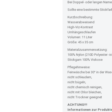
Bei Doppel- oder langen Namen
Sollte eine bestimmte Stickfar
Kurzbschreibung:
Wasserabweisend
High-Viz-Kontrast
Umhängeschlaufen
Volumen: 11 Liter
Größe: 45 x 35 cm
Materialzusammensetzung:
100% Nylon (210D Polyester -ist
Stickgarn 100% Viskose
Pflegehinweise:
Feinwäsche bei 30° in der Wa
nicht schleudern,
nicht bügeln,
nicht chemisch reinigen,
nicht mit Chlor bleichen,
nicht Trockner geeignet
ACHTUNG!!!
Informationen zur Produkts