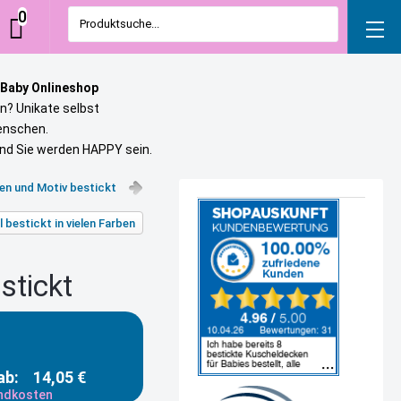
0
Produktsuche...
 Baby Onlineshop
n? Unikate selbst
uenschen.
und Sie werden HAPPY sein.
en und Motiv bestickt
 bestickt in vielen Farben
stickt
ab:
14,05 €
andkosten