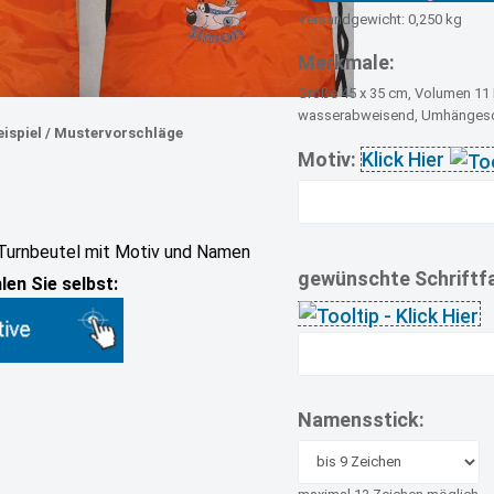
Versandgewicht: 0,250 kg
Merkmale:
Größe 45 x 35 cm, Volumen 11 L
wasserabweisend, Umhängesc
ispiel / Mustervorschläge
Motiv:
Klick Hier
 Turnbeutel mit Motiv und Namen
gewünschte Schriftf
en Sie selbst:
Namensstick: