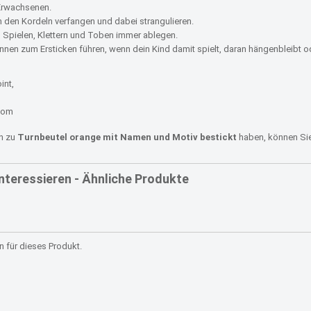
 Erwachsenen.
in den Kordeln verfangen und dabei strangulieren.
m Spielen, Klettern und Toben immer ablegen.
nen zum Ersticken führen, wenn dein Kind damit spielt, daran hängenbleibt od
int,
com
en zu
Turnbeutel orange mit Namen und Motiv bestickt
haben, können Sie
interessieren - Ähnliche Produkte
 für dieses Produkt.