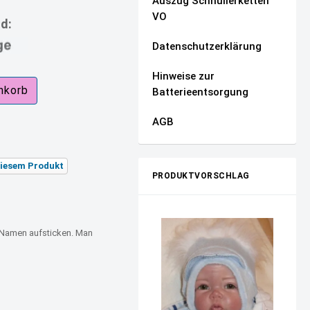
Auszug Schnullerketten
VO
nd:
7d.jpg
Datenschutzerklärung
Hinweise zur
Batterieentsorgung
AGB
 diesem Produkt
PRODUKTVORSCHLAG
en Namen aufsticken. Man