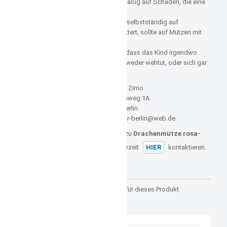
Überprüfen Sie die Mütze regelmäßig auf Schäden, die eine
Gefahr darstellen könnten.
Sobald ein Kind laufen kann und selbstständig auf
Spielgeräte oder dergleichen klettert, sollte auf Mützen mit
einer Bindung verzichtet werden.
Denn es ist die Gefahr gegeben, dass das Kind irgendwo
damit hängen bleibt und sich entweder wehtut, oder sich gar
stranguliert.
Hersteller: Zimo
Blumenbachweg 1A
12685 Berlin
E-Mail: zimo-kidswear-berlin@web.de
Sollten Sie noch weitere Fragen zu
Drachenmütze rosa-
pink
haben, können Sie uns jederzeit
HIER
kontaktieren.
Kundenrezensionen
Es gibt noch keine Rezensionen für dieses Produkt.