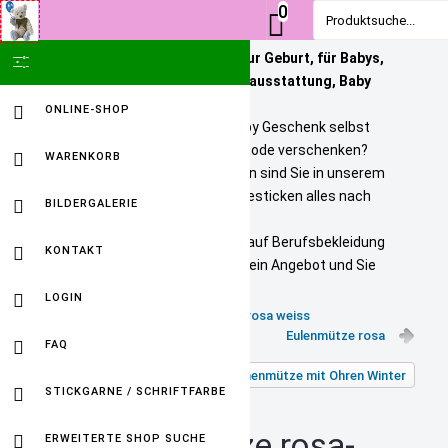
0
Produktsuche...
Personalisierte Geschenke zur Geburt, für Babys,
SHOW ICON ONLY
Kinder und Erwachsene. Babyausstattung, Baby
Onlineshop
ONLINE-SHOP
Sie wollen ein bezahlbares Baby Geschenk selbst
personalisieren? Tolle Kindermode verschenken?
WARENKORB
Unikate selbst gestalten? Dann sind Sie in unserem
Baby Online Shop richtig. Wir besticken alles nach
BILDERGALERIE
Ihren Wuenschen.
Selbst gestickte Firmenlogos auf Berufsbekleidung
KONTAKT
sind kein Problem. Fordern Sie ein Angebot und Sie
werden HAPPY sein.
LOGIN
Bommelmütze mit Namen rosa weiss
Eulenmütze rosa
FAQ
Zurück zu: Mädchenmütze mit Ohren Winter
STICKGARNE / SCHRIFTFARBE
Drachenmütze rosa-
ERWEITERTE SHOP SUCHE