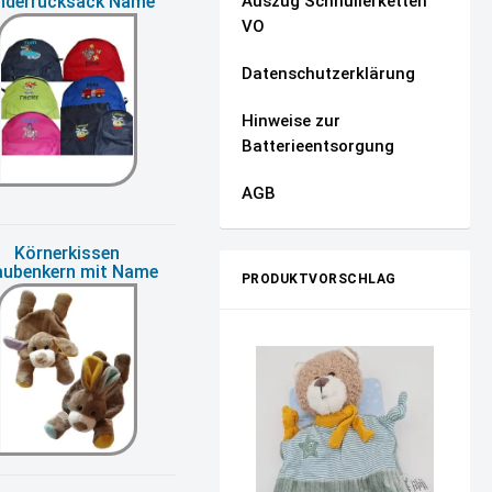
Auszug Schnullerketten
nderrucksack Name
VO
Datenschutzerklärung
Hinweise zur
Batterieentsorgung
AGB
Körnerkissen
aubenkern mit Name
PRODUKTVORSCHLAG