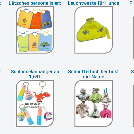
t
Lätzchen personalisiert
Leuchtweste für Hunde
P
h.
Schlüsselanhänger ab
Schnuffeltuch bestickt
S
1,69€
mit Name