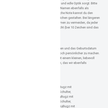
gefertigt, was für eine langlebige und edle Optik sorgt. Bitte
beachte, dass Leerzeichen beim Namen ebenfalls als
Zeichen zählen. Für eine persönliche Note kannst du den
Namen oder Spruch bis zu 10 Zeichen gestalten. Bei längeren
Namen empfehlen wir, Doppelnamen zu vermeiden, da jeder
Buchstabe die Schrift kleiner macht (bei 10 Zeichen sind das
ca. 7,5 mm).
Optionale Extras
Auf Wunsch sticken wir den Namen und das Geburtsdatum
deines Babys ein, um das Shirt noch persönlicher zu machen.
Außerdem kannst du das Shirt mit einem kleinen, liebevoll
gestalteten Halstuch kombinieren, das wir ebenfalls
individuell anpassen.
Keine ausleiernde Billigware.
Modelle schwarz:
in Groesse 3-6 Monate von BabyBugz mit
Druckknopfverschluss über der Schulter,
in Groesse 6-12 Monate von BabyBugz mit
Druckknopfverschluss über der Schulter,
in Groesse 12-18 Monate von BabyBugz mit