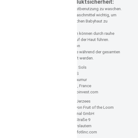
Informationen zur Produktsicherheit:
Ich empfehle das Shirt vor der Erstbenutzung zu waschen.
Bei der Wäsche ist ein sanftes Waschmittel wichtig, um
Hautreizungen von der empfindlichen Babyhaut zu
vermeiden.
Stickereien auf Kleidungsstücken können durch rauhe
Rückseiten zu einem Scheuern auf der Haut führen.
Die Sicherheit der Befestigung von
Mehrkomponentenknöpfen sollte während der gesamten
Tragedauer immer wieder geprüft werden.
Hersteller: Sols
SOL´S
92 rue Réaumur
75002 PARIS, France
Email: sols@soloinvest.com
,
Hersteller: Jerzees
JERZEES ist eine Marke von Fruit of the Loom
FOL International GmbH
Von-Miller-Straße 9
67661 Kaiserslautern
Email: service@fotlinc.com