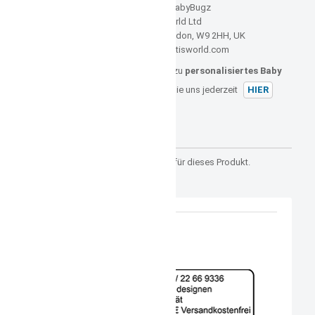
,
Hersteller: BabyBugz
Mantis World Ltd
4 Foscote Mews, London, W9 2HH, UK
E-Mail: info@mantisworld.com
Sollten Sie noch weitere Fragen zu
personalisiertes Baby
Shirt schwarz
haben, können Sie uns jederzeit
HIER
kontaktieren.
Kundenrezensionen
Es gibt noch keine Rezensionen für dieses Produkt.