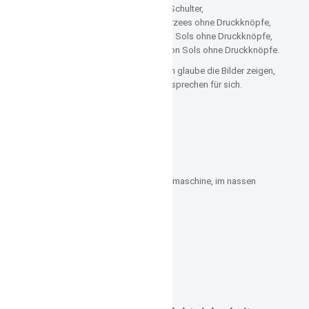
Druckknopfverschluss über der Schulter,
in Groesse 90 (1-2 Jahre) von Jerzees ohne Druckknöpfe,
in Groesse 96-104 (2-3 Jahre)von Sols ohne Druckknöpfe,
in Groesse 106-116 (3-4 Jahre) von Sols ohne Druckknöpfe.
Alles ist möglich, nichts Muss. Ich glaube die Bilder zeigen,
wie schön die T- Shirts sind und sprechen für sich.
Materialzusammensetzung:
100% Baumwolle/Interlock
Grammatur 200 g/m²
Stickgarn 100% Viskose
Pflegehinweise:
Feinwäsche bei 40° in der Waschmaschine, im nassen
Zustand wieder in Form bringen
schleudern möglich,
bügeln möglich,
nicht chemisch reinigen,
nicht mit Chlor bleichen,
nicht Trockner geeignet
ACHTUNG!!!