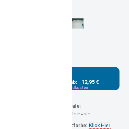
Baby Shirt mit Firmenlogo
Gestaltungsbeispiel /
Mustervorschläge
mit Kreativem eigenen
Spruch. Sei selbst der
Designer.
Gesamtpreis ab:
12,95 €
zzgl. Versandkosten
Versandgewicht: 0,400 kg
Merkmale:
Material 100% Baumwolle
gewünschte Schriftfarbe:
Klick Hier