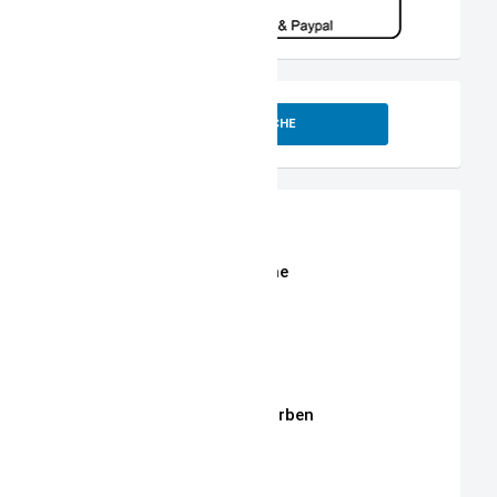
SUCHE
Shop
Erweiterte Shop Suche
Stoffe
Stickmotive
Stickgarne / Grundfarben
Über Mich