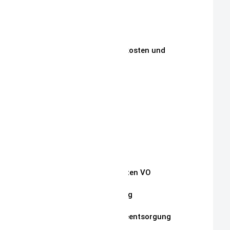
Unsere Philosophie
Unsere Kunden
Zahlungen, Versandkosten und
Lieferbedingungen
Aktuelle Auktionen
Kontakt
Impressum
Widerrufsrecht
Auszug Schnullerketten VO
Datenschutzerklärung
Hinweise zur Batterieentsorgung