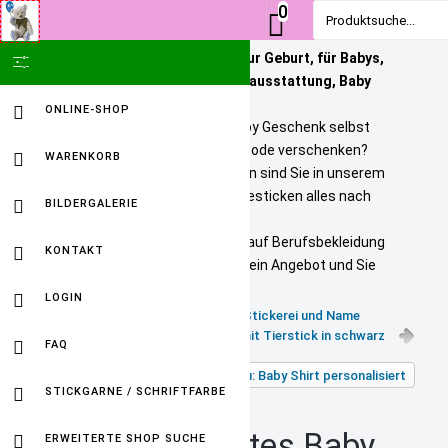
0
Produktsuche...
Personalisierte Geschenke zur Geburt, für Babys,
SHOW ICON ONLY
Kinder und Erwachsene. Babyausstattung, Baby
Onlineshop
ONLINE-SHOP
Sie wollen ein bezahlbares Baby Geschenk selbst
personalisieren? Tolle Kindermode verschenken?
WARENKORB
Unikate selbst gestalten? Dann sind Sie in unserem
Baby Online Shop richtig. Wir besticken alles nach
BILDERGALERIE
Ihren Wuenschen.
Selbst gestickte Firmenlogos auf Berufsbekleidung
KONTAKT
sind kein Problem. Fordern Sie ein Angebot und Sie
werden HAPPY sein.
LOGIN
Kinder-T-Shirt mit Teddy-Stickerei und Name
T-Shirts mit Tierstick in schwarz
FAQ
Zurück zu: Baby Shirt personalisiert
STICKGARNE / SCHRIFTFARBE
personalisiertes Baby
ERWEITERTE SHOP SUCHE