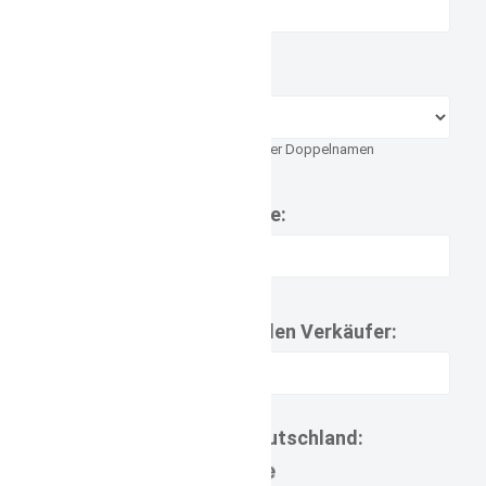
Schriftart:
Druckbuchstaben bei langen- oder Doppelnamen
Name:
Mitteilungen an den Verkäufer:
Lieferzeit Deutschland:
7d.jpg