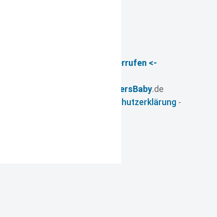
-> Vertrag widerrufen <-
© 2026
- www.
FuersBaby
.de
Impressum
-
Datenschutzerklärung
-
AGB