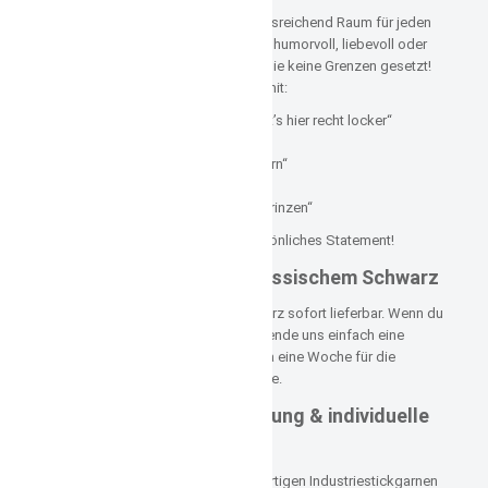
Dieses besondere Shirt bietet ausreichend Raum für jeden
Spruch, den du dir wünschst. Ob humorvoll, liebevoll oder
originell – hier sind deiner Fantasie keine Grenzen gesetzt!
Beispiele gefällig? Wie wäre es mit:
„Hier spannt’s... dafür sitzt’s hier recht locker“
„Ich zahle Eure Rente“
„Nicht von schlechten Eltern“
„Mamasöhnchen“
„Prinzessin sucht Traumprinzen“
Oder gestalte dein eigenes, persönliches Statement!
Sofort verfügbar in klassischem Schwarz
Das Shirt ist in elegantem Schwarz sofort lieferbar. Wenn du
eine andere Farbe bevorzugst, sende uns einfach eine
Anfrage – wir benötigen nur etwa eine Woche für die
Produktion in deiner Wunschfarbe.
Hochwertige Verarbeitung & individuelle
Gestaltung
Alle Designs werden mit hochwertigen Industriestickgarnen