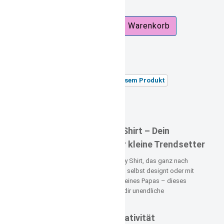
zzgl.
Versandkosten
Versandgewicht:
0,40 kg
Stellen Sie eine Frage zu diesem Produkt
Unsere Artikelnummer: 2600
Beschreibung:
Personalisiertes Baby Shirt – Dein
individuelles Design für kleine Trendsetter
Suchst du nach einem tollen Baby Shirt, das ganz nach
deinem Wunsch gestaltet ist? Ob selbst designt oder mit
dem Namen deiner Mama oder deines Papas – dieses
personalisierte Baby Shirt bietet dir unendliche
Gestaltungsmöglichkeiten!
Viel Platz für deine Kreativität