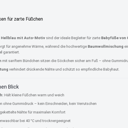
en für zarte Füßchen
 Hellblau mit Auto-Motiv
sind der ideale Begleiter für zarte
Babyfüße von 
rgt für angenehme Wärme, während die hochwertige
Baumwollmischung
ei
hl
garantiert.
m
mit sanftem Bündchen sitzen die Söckchen sicher am Fuß – ohne Gummidr
itung
verhindert drückende Nähte und schützt so empfindliche Babyhaut.
nen Blick
h:
Hält kleine Füßchen warm und weich
 ohne Gummidruck – kein Einschneiden, kein Verrutschen
ekettelte Nähte für maximalen Komfort
waschbar bei 40 °C und trocknergeeignet