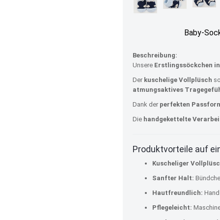
Baby-Sock
Beschreibung:
Unsere
Erstlingssöckchen in
Der
kuschelige Vollplüsch
so
atmungsaktives Tragegefü
Dank der
perfekten Passfor
Die
handgekettelte Verarbe
Produktvorteile auf ei
Kuscheliger Vollplüsc
Sanfter Halt:
Bündchen
Hautfreundlich:
Handg
Pflegeleicht:
Maschinen