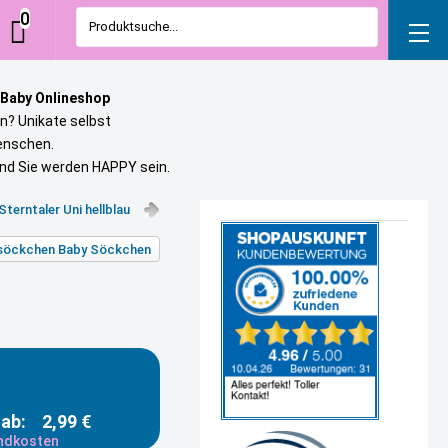
0
Produktsuche...
 Baby Onlineshop
n? Unikate selbst
uenschen.
und Sie werden HAPPY sein.
terntaler Uni hellblau
gssöckchen Baby Söckchen
ab:
2,99 €
andkosten