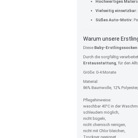
Hochwertiges Materia
Vielseitig einsetzbar:
Süßes Auto-Motiv:
Pe
Warum unsere Erstli
Diese
Baby-Erstlingssocken
Durch die sorgfältig verarbeite
Erstausstattung
, für den All
Größe: 0-4 Monate
Material:
86% Baumwolle, 12% Polyester,
Pflegehinweise:
waschbar 40°C in der Waschm
schleudern möglich,
nicht bügeln,
nicht chemisch reinigen,
nicht mit Chlor bleichen,
Trockner geeignet