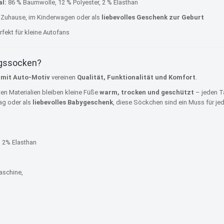
l:
86 % Baumwolle, 12 % Polyester, 2 % Elasthan
Zuhause, im Kinderwagen oder als
liebevolles Geschenk zur Geburt
rfekt für kleine Autofans
ngssocken?
 mit Auto-Motiv
vereinen
Qualität, Funktionalität und Komfort
.
ten Materialien bleiben kleine Füße
warm, trocken und geschützt
– jeden T
tag oder als
liebevolles Babygeschenk
, diese Söckchen sind ein Muss für j
 2% Elasthan
aschine,