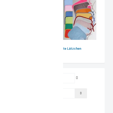
personalisierte Lätzchen
Benutzername
Passwort
PASSWORT ANZEIGEN
Angemeldet bleiben