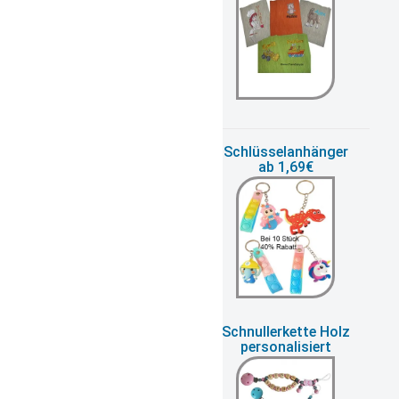
Quietsche Enten
Schlüsselanhänger
versch. Berufe
ab 1,69€
Schnuffeltuch
Schnullerkette Holz
bestickt mit Name
personalisiert