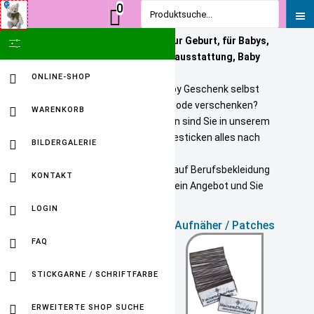
0
Produktsuche...
Personalisierte Geschenke zur Geburt, für Babys,
SHOW ICON ONLY
Kinder und Erwachsene. Babyausstattung, Baby
Onlineshop
ONLINE-SHOP
Sie wollen ein bezahlbares Baby Geschenk selbst
personalisieren? Tolle Kindermode verschenken?
WARENKORB
Unikate selbst gestalten? Dann sind Sie in unserem
Baby Online Shop richtig. Wir besticken alles nach
BILDERGALERIE
Ihren Wuenschen.
Selbst gestickte Firmenlogos auf Berufsbekleidung
KONTAKT
sind kein Problem. Fordern Sie ein Angebot und Sie
werden HAPPY sein.
LOGIN
Alles von Sterntaler
Aufnäher / Patches
FAQ
STICKGARNE / SCHRIFTFARBE
ERWEITERTE SHOP SUCHE