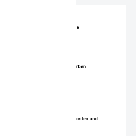
Shop
Erweiterte Shop Suche
Stoffe
Stickmotive
Stickgarne / Grundfarben
Über Mich
Unsere Philosophie
Unsere Kunden
Zahlungen, Versandkosten und
Lieferbedingungen