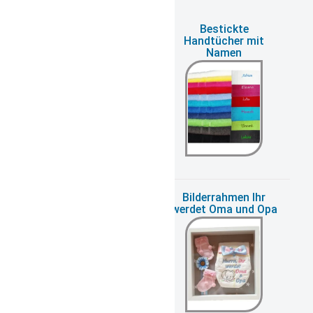
Babyonlineshop
Bestickte
Gutschein
Handtücher mit
Namen
bestickte Windel zur
Bilderrahmen Ihr
Geburt
werdet Oma und Opa