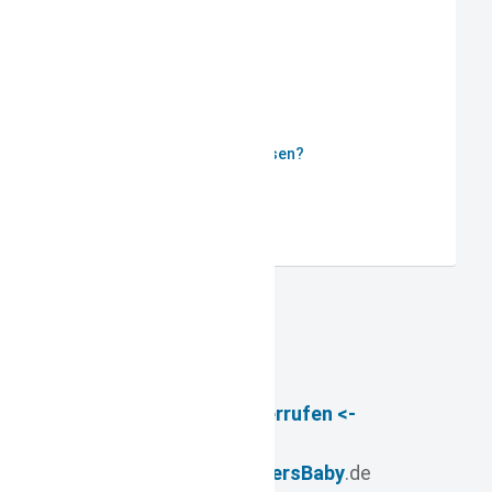
ANMELDEN
Passwort vergessen?
Benutzername vergessen?
Registrieren
-> Vertrag widerrufen <-
© 2026
- www.
FuersBaby
.de