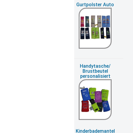
Greifling Name
Gurtpolster Auto
Halstuch
Handytasche/
personalisiert
Brustbeutel
personalisiert
Kapuzenhandtuch
Kinderbademantel