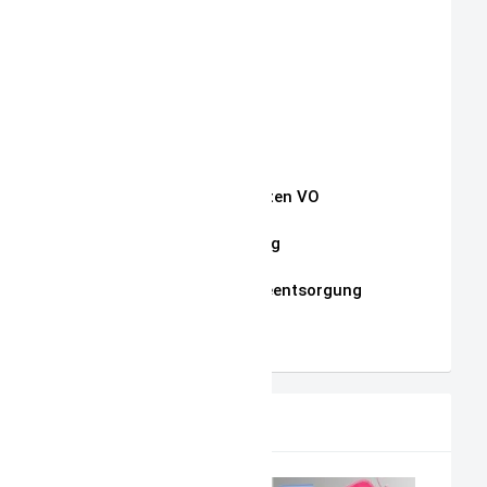
Aktuelle Auktionen
Kontakt
Impressum
Widerrufsrecht
Auszug Schnullerketten VO
Datenschutzerklärung
Hinweise zur Batterieentsorgung
AGB
PRODUKTVORSCHLAG