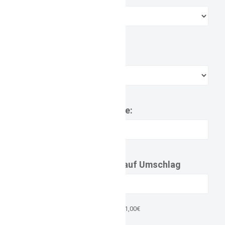
maximal 13 Zeichen möglich
Stickposition
Name:
Geburts Datum auf Umschlag
Aufpreis 1,00€