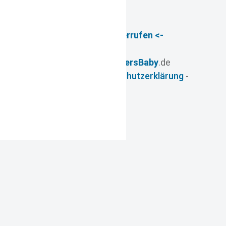
-> Vertrag widerrufen <-
© 2026
- www.
FuersBaby
.de
Impressum
-
Datenschutzerklärung
-
AGB