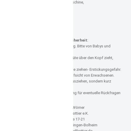
Wäsche bei 40° in der Waschmaschine,
bügeln möglich,
nicht chemisch reinigen,
nicht mit Chlor bleichen,
nicht Trockner geeignet
ACHTUNG!!!
Informationen zur Produktsicherheit:
Die Verpackung ist kein Spielzeug.
Bitte von Babys und
Kleinkindern fernhalten.
Wenn dein Kind sich eine Plastiktüte über den Kopf zieht,
kann es ersticken.
Kapuze nicht über Mund und Nase ziehen- Erstickungsgefahr.
Benutzung unter unmittelbarer Aufsicht von Erwachsenen
.
Bitte gezogene Fäden nicht herausziehen, sondern kurz
abschneiden.
Bitte bewahren Sie die Verpackung für eventuelle Rückfragen
auf.
Hersteller: Wörner
Wörner Südfrottier e.K.
Zum Sträßle 17-21
D-89542 Herbrechtingen-Bolheim
Email: info@suedfrottier.de