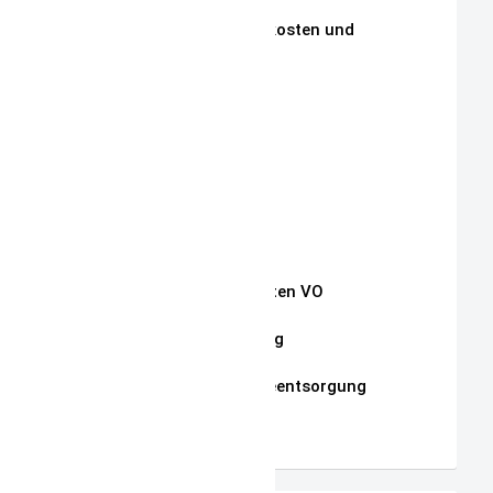
Zahlungen, Versandkosten und
Lieferbedingungen
Aktuelle Auktionen
Kontakt
Impressum
Widerrufsrecht
Auszug Schnullerketten VO
Datenschutzerklärung
Hinweise zur Batterieentsorgung
AGB