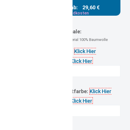
Gesamtpreis ab:
29,60 €
zzgl. Versandkosten
Versandgewicht: 1,500 kg
Merkmale:
Größe 100 x 100 cm, Material 100% Baumwolle
Schriftarten:
Klick Hier
gewünschte Schriftfarbe:
Klick Hier
Namensstick: