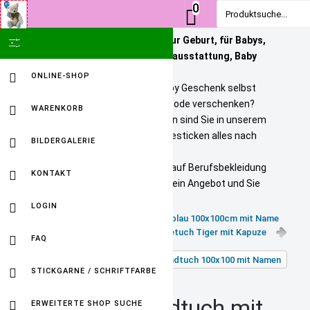
0
Produktsuche...
Personalisierte Geschenke zur Geburt, für Babys,
SHOW ICON ONLY
Kinder und Erwachsene. Babyausstattung, Baby
Onlineshop
ONLINE-SHOP
Sie wollen ein bezahlbares Baby Geschenk selbst
personalisieren? Tolle Kindermode verschenken?
WARENKORB
Unikate selbst gestalten? Dann sind Sie in unserem
Baby Online Shop richtig. Wir besticken alles nach
BILDERGALERIE
Ihren Wuenschen.
Selbst gestickte Firmenlogos auf Berufsbekleidung
KONTAKT
sind kein Problem. Fordern Sie ein Angebot und Sie
werden HAPPY sein.
LOGIN
Kapuzenhandtuch Drache blau 100x100cm mit Name
Kinderbadetuch Tiger mit Kapuze
FAQ
Zurück zu: Kapuzenhandtuch 100x100 mit Namen
STICKGARNE / SCHRIFTFARBE
Kapuzenhandtuch mit
ERWEITERTE SHOP SUCHE