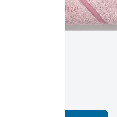
rosa Baby Kapuzentuch Koala
mit Name
Gestaltungsbeispiel /
Mustervorschläge
Koala gestickt auf
Badetuch mit eigenem
Namen
Wählen Sie selbst: