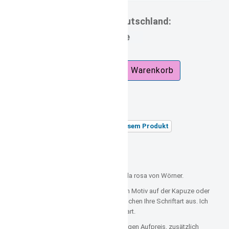
Lieferzeit Deutschland:
7d.jpg
zzgl.
Versandkosten
Versandgewicht:
1,50 kg
Stellen Sie eine Frage zu diesem Produkt
Unsere Artikelnummer: 618
Beschreibung:
Kapuzenhandtuch mit Name Koala rosa von Wörner.
Der Namenseinstick ist unter dem Motiv auf der Kapuze oder
auf dem Umschlag. Sie selbst suchen Ihre Schriftart aus. Ich
empfehle keine zu dünne Schriftart.
Gern kann man nach Auswahl, gegen Aufpreis, zusätzlich