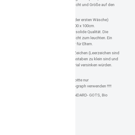
Geburtsdatum, Geburtszeit, Gewicht und Größe auf den
Umschlag einsticken.
Wunderschönes, weiches (nach der ersten Wäsche)
Frotteebadetuch mit Kapuze in 100 x 100cm.
Schöne kräftige Farben und eine solide Qualität. Die
Applikationen bringen jedes Gesicht zum leuchten. Ein
ideales Geschenk für Babys oder für Eltern.
In eine Zeile können maximal 12 Zeichen (Leerzeichen sind
auch Zeichen), da sonst die Buchstaben zu klein sind und
nach der ersten Wäsche im Material versinken würden.
!!!!! ACHTUNG!!!!!
Bei Doppel- oder langen Namen bitte nur
Druckbuchstaben und kein Waltograph verwenden !!!!!
GLOBAL ORGANIC TEXTILE STANDARD- GOTS, Bio
zertifiziert CERES-0539
Materialzusammensetzung:
100% Baumwolle
Stickgarn 100% Viskose
Pflegehinweise: