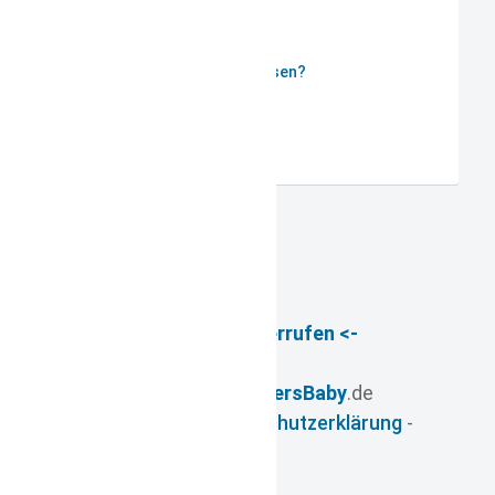
Passwort vergessen?
Benutzername vergessen?
Registrieren
-> Vertrag widerrufen <-
© 2026
- www.
FuersBaby
.de
Impressum
-
Datenschutzerklärung
-
AGB