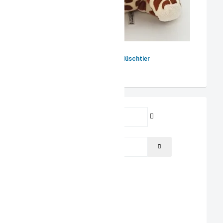
Giraffe Plüschtier
Benutzername
Passwort
PASSWORT ANZEIGEN
Angemeldet bleiben
ANMELDEN