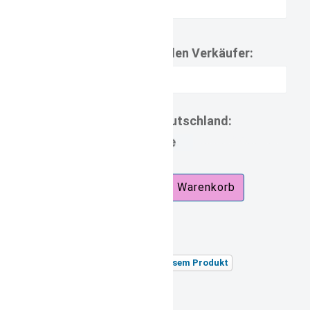
Mitteilungen an den Verkäufer:
Lieferzeit Deutschland:
7d.jpg
zzgl.
Versandkosten
Versandgewicht:
0,26 kg
Stellen Sie eine Frage zu diesem Produkt
Unsere Artikelnummer: 1506