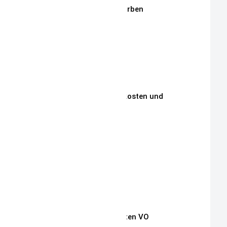
Stickgarne / Grundfarben
Über Mich
Unsere Philosophie
Unsere Kunden
Zahlungen, Versandkosten und
Lieferbedingungen
Aktuelle Auktionen
Kontakt
Impressum
Widerrufsrecht
Auszug Schnullerketten VO