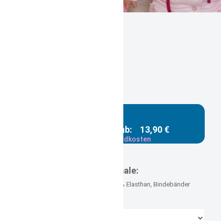
personalisierte Babymütze rosa
pink Eulen
Gestaltungsbeispiel /
Mustervorschläge
mit Ohren und Namen
bestickt in versch. Größen
Gesamtpreis ab:
13,90 €
zzgl. Versandkosten
Versandgewicht: 0,260 kg
Merkmale:
Material 95% Baumwolle, 5% Elasthan, Bindebänder
Größe: