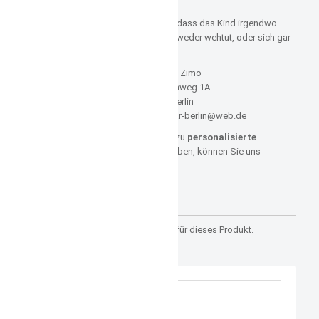
einer Bindung verzichtet werden.
Denn es ist die Gefahr gegeben, dass das Kind irgendwo
damit hängen bleibt und sich entweder wehtut, oder sich gar
stranguliert.
Hersteller: Zimo
Blumenbachweg 1A
12685 Berlin
E-Mail: zimo-kidswear-berlin@web.de
Sollten Sie noch weitere Fragen zu
personalisierte
Babymütze rosa pink Eulen
haben, können Sie uns
jederzeit
HIER
kontaktieren.
Kundenrezensionen
Es gibt noch keine Rezensionen für dieses Produkt.