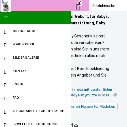
0
Produktsuche...
Personalisierte Geschenke zur Geburt, für Babys,
SHOW ICON ONLY
Kinder und Erwachsene. Babyausstattung, Baby
Onlineshop
ONLINE-SHOP
Sie wollen ein bezahlbares Baby Geschenk selbst
personalisieren? Tolle Kindermode verschenken?
WARENKORB
Unikate selbst gestalten? Dann sind Sie in unserem
Baby Online Shop richtig. Wir besticken alles nach
BILDERGALERIE
Ihren Wuenschen.
Selbst gestickte Firmenlogos auf Berufsbekleidung
KONTAKT
sind kein Problem. Fordern Sie ein Angebot und Sie
werden HAPPY sein.
LOGIN
personalisierte Babymütze in rosa mit bunten Eulen
Teddy Babymütze in rosa
FAQ
Zurück zu: Dünne Kindermützen mit Namen für Mädchen
STICKGARNE / SCHRIFTFARBE
personalisierte
ERWEITERTE SHOP SUCHE