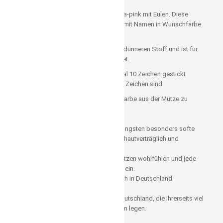
Beschreibung:
Personalisierte Babymütze in rosa-pink mit Eulen. Diese
weiche Ohren Teddy Mütze wird mit Namen in Wunschfarbe
bestickt.
Es ist keine Wintermütze, sie hat dünneren Stoff und ist für
die Übergangszeit super geeignet.
Es können nur Namen bis maximal 10 Zeichen gestickt
werden, wobei Leerzeichen auch Zeichen sind.
Ich empfehle für den Stick eine Farbe aus der Mütze zu
verwenden.
Verarbeitet werden hier für die Jüngsten besonders softe
Materialien, in hoher Qualität, die hautverträglich und
pflegeleicht sind.
Die Kinder sollen sich in ihren Mützen wohlfühlen und jede
Mütze soll ein echter Hingucker sein.
Die Mützen werden ausschließlich in Deutschland
produziert.
Die Zulieferer sind Firmen aus Deutschland, die ihrerseits viel
Wert auf Qualität bei ihren Stoffen legen.