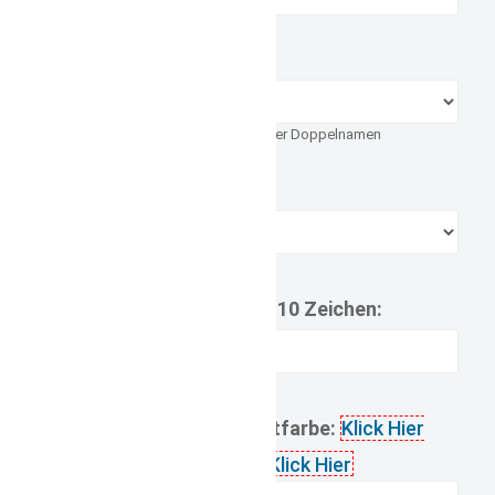
Schriftart:
Druckbuchstaben bei langen- oder Doppelnamen
Stick vor dir liegend:
Name bis max. 10 Zeichen:
gewünschte Schriftfarbe:
Klick Hier