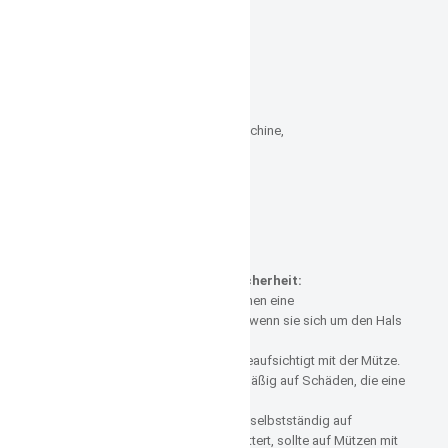
Material:
95% Baumwolle
5% Elasthan
Stick 100% Viskose
Pflegehinweise:
waschbar 30°C in der Waschmaschine,
schleudern möglich,
nicht bügeln,
nicht chemisch reinigen,
nicht mit Chlor bleichen,
nicht Trockner geeignet
ACHTUNG!!!
Informationen zur Produktsicherheit:
Lange Bänder oder Schnüre können eine
Strangulationsgefahr darstellen, wenn sie sich um den Hals
des Babys wickeln.
Lassen Sie Ihr Baby niemals unbeaufsichtigt mit der Mütze.
Überprüfen Sie die Mütze regelmäßig auf Schäden, die eine
Gefahr darstellen könnten.
Sobald ein Kind laufen kann und selbstständig auf
Spielgeräte oder dergleichen klettert, sollte auf Mützen mit