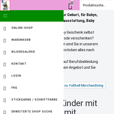
0
Produktsuche...
Personalisierte Geschenke zur Geburt, für Babys,
SHOW ICON ONLY
Kinder und Erwachsene. Babyausstattung, Baby
Onlineshop
ONLINE-SHOP
Sie wollen ein bezahlbares Baby Geschenk selbst
personalisieren? Tolle Kindermode verschenken?
WARENKORB
Unikate selbst gestalten? Dann sind Sie in unserem
Baby Online Shop richtig. Wir besticken alles nach
BILDERGALERIE
Ihren Wuenschen.
Selbst gestickte Firmenlogos auf Berufsbekleidung
KONTAKT
sind kein Problem. Fordern Sie ein Angebot und Sie
werden HAPPY sein.
LOGIN
Zurück zu: Fußball Merchandising
FAQ
STICKGARNE / SCHRIFTFARBE
Piratentuch Kinder mit
Namen – rot mit
ERWEITERTE SHOP SUCHE