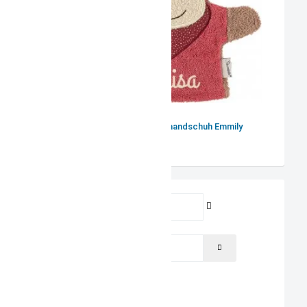
Sterntaler Waschhandschuh Emmily
Benutzername
Passwort
PASSWORT ANZEIGEN
Angemeldet bleiben