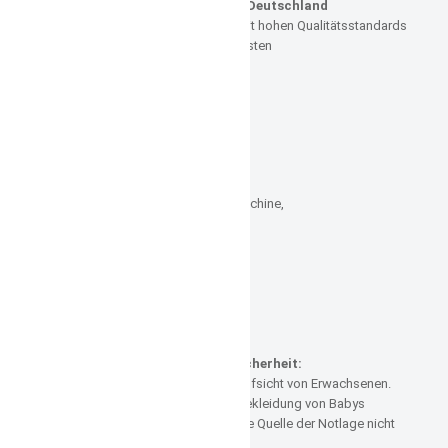
Produktion ausschließlich in Deutschland
Zulieferer aus Deutschland
mit hohen Qualitätsstandards
Liebevoll verarbeitet für die Kleinsten
Material
Tuch:
100 % Baumwolle
Stick:
100 % Viskose
Pflegehinweise:
waschbar 30°C in der Waschmaschine,
schleudern möglich,
bügeln möglich,
nicht chemisch reinigen,
nicht mit Chlor bleichen
nicht Trockner geeignet
ACHTUNG!!!
Informationen zur Produktsicherheit:
Benutzung unter unmittelbarer Aufsicht von Erwachsenen.
Besondere Vorsicht ist bei der Bekleidung von Babys
geboten, weil Babys sich über die Quelle der Notlage nicht
äußern können und