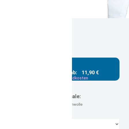
Piratentuch Fußball
Gestaltungsbeispiel /
Mustervorschläge
aus leichter Baumwolle
Gesamtpreis ab:
11,90 €
zzgl. Versandkosten
Versandgewicht: 0,260 kg
Merkmale:
100% Baumwolle
Größe: