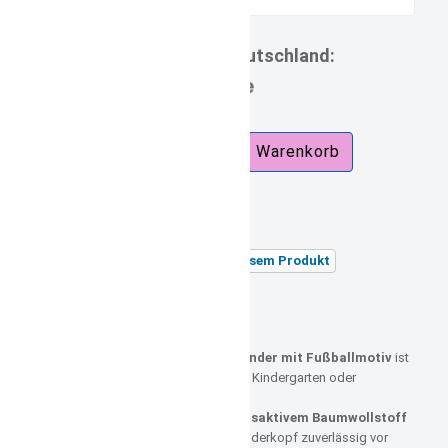
Lieferzeit Deutschland:
7d.jpg
zzgl.
Versandkosten
Versandgewicht:
0,26 kg
Stellen Sie eine Frage zu diesem Produkt
Unsere Artikelnummer: 1103
Beschreibung:
Dieses
rote Piratentuch für Kinder mit Fußballmotiv
ist
der perfekte Begleiter für Strand, Kindergarten oder
Spielplatz.
Gefertigt aus
leichtem, atmungsaktivem Baumwollstoff
schützt es den empfindlichen Kinderkopf zuverlässig vor