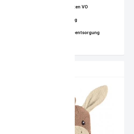
Auszug Schnullerketten VO
Datenschutzerklärung
Hinweise zur Batterieentsorgung
AGB
PRODUKTVORSCHLAG