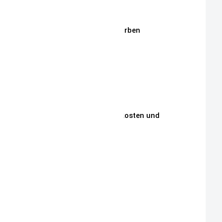
Stickmotive
Stickgarne / Grundfarben
Über Mich
Unsere Philosophie
Unsere Kunden
Zahlungen, Versandkosten und
Lieferbedingungen
Aktuelle Auktionen
Kontakt
Impressum
Widerrufsrecht