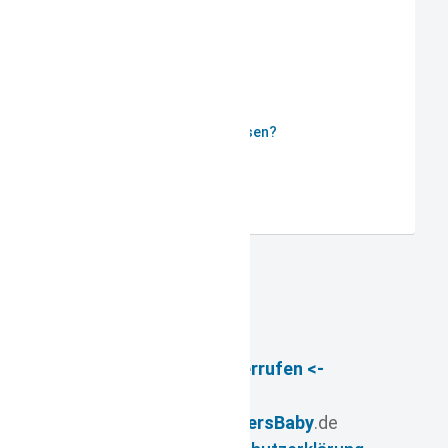
ANMELDEN
Passwort vergessen?
Benutzername vergessen?
Registrieren
-> Vertrag widerrufen <-
© 2026
- www.
FuersBaby
.de