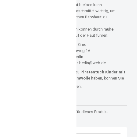
das Problem einige Zeit unerkannt bleiben kann.
Bei der Wäsche ist ein sanftes Waschmittel wichtig, um
Hautreizungen von der empfindlichen Babyhaut zu
vermeiden.
Stickereien auf Kleidungsstücken können durch rauhe
Rückseiten zu einem Scheuern auf der Haut führen.
Hersteller: Zimo
Blumenbachweg 1A
12685 Berlin
E-Mail: zimo-kidswear-berlin@web.de
Sollten Sie noch weitere Fragen zu
Piratentuch Kinder mit
Namen – rot mit Fußball | Baumwolle
haben, können Sie
uns jederzeit
HIER
kontaktieren.
Kundenrezensionen
Es gibt noch keine Rezensionen für dieses Produkt.