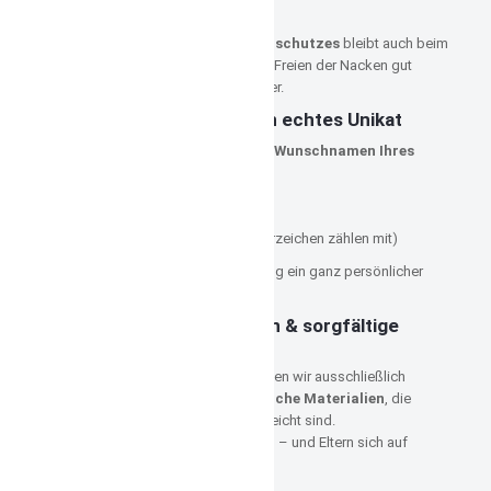
Sonne und Hitze.
Dank des
verlängerten Nackenschutzes
bleibt auch beim
Buddeln im Sand oder Toben im Freien der Nacken gut
geschützt – ideal für aktive Kinder.
Individuell bestickt – ein echtes Unikat
Jedes Piratentuch wird
mit dem Wunschnamen Ihres
Kindes bestickt
.
Stickfarbe frei wählbar
maximal
10 Zeichen
(Leerzeichen zählen mit)
So wird aus jeder Kopfbedeckung ein ganz persönlicher
Hingucker.
Hochwertige Materialien & sorgfältige
Verarbeitung
Für unsere Piratentücher verwenden wir ausschließlich
besonders softe, hautfreundliche Materialien
, die
angenehm zu tragen und pflegeleicht sind.
Die Kinder sollen sich wohlfühlen – und Eltern sich auf
Qualität verlassen können.