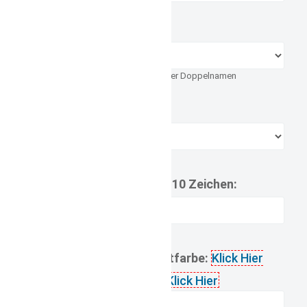
Schriftart:
Druckbuchstaben bei langen- oder Doppelnamen
Stick vor dir liegend:
Name bis max. 10 Zeichen:
gewünschte Schriftfarbe:
Klick Hier