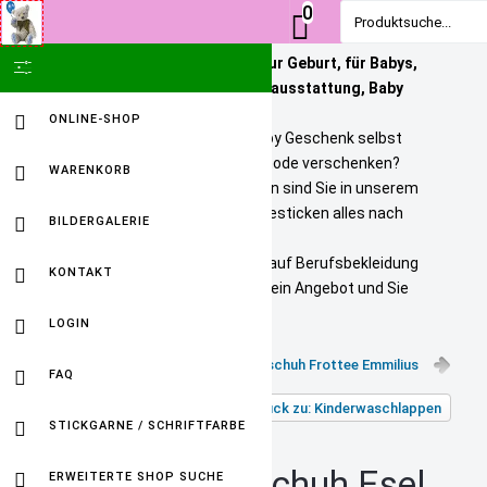
0
Produktsuche...
Personalisierte Geschenke zur Geburt, für Babys,
SHOW ICON ONLY
Kinder und Erwachsene. Babyausstattung, Baby
Onlineshop
ONLINE-SHOP
Sie wollen ein bezahlbares Baby Geschenk selbst
personalisieren? Tolle Kindermode verschenken?
WARENKORB
Unikate selbst gestalten? Dann sind Sie in unserem
Baby Online Shop richtig. Wir besticken alles nach
BILDERGALERIE
Ihren Wuenschen.
Selbst gestickte Firmenlogos auf Berufsbekleidung
KONTAKT
sind kein Problem. Fordern Sie ein Angebot und Sie
werden HAPPY sein.
LOGIN
Waschhandschuh Ente
Waschhandschuh Frottee Emmilius
FAQ
Zurück zu: Kinderwaschlappen
STICKGARNE / SCHRIFTFARBE
Waschhandschuh Esel
ERWEITERTE SHOP SUCHE