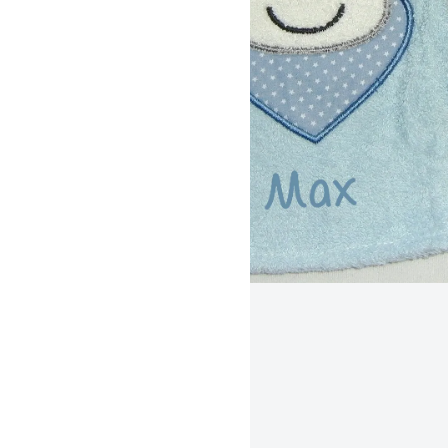
Sterntaler Waschhandschuh
Emmi
Gestaltungsbeispiel /
Mustervorschläge
beim Baden spaßiges
Erlebnis