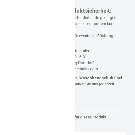
ACHTUNG!!!
Informationen zur Produktsicherheit:
Aufhänger entfernen! Darf nicht in Kinderhände gelangen.
Bitte gezogene Fäden nicht herausziehen, sondern kurz
abschneiden.
Bitte bewahren Sie die Schilder für eventuelle Rückfragen
auf.
Hersteller: Sterntaler
Werkstraße 6-8
65599 Dornburg Dorndorf
E-Mail: service@sterntaler.com
Sollten Sie noch weitere Fragen zu
Waschhandschuh Esel
Emmi von Sterntaler
haben, können Sie uns jederzeit
HIER
kontaktieren.
Kundenrezensionen
Es gibt noch keine Rezensionen für dieses Produkt.