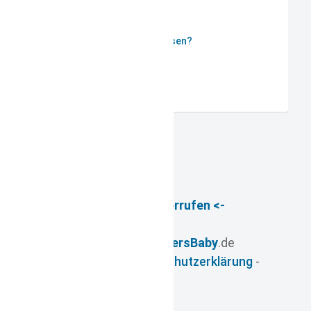
Passwort vergessen?
Benutzername vergessen?
Registrieren
-> Vertrag widerrufen <-
© 2026
- www.
FuersBaby
.de
Impressum
-
Datenschutzerklärung
-
AGB