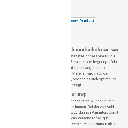
zzgl.
Versandkosten
Versandgewicht:
0,25 kg
Stellen Sie eine Frage zu diesem Produkt
Unsere Artikelnummer: 556
Beschreibung:
Der bezaubernde Waschhandschuh
Esel Emmi
von Sterntaler ist ein liebevoll gestaltetes Accessoire für die
sanfte Babypflege. Mit einer Größe von 20 cm liegt er perfekt
in kleinen Kinderhänden und sorgt für ein angenehmes
Wascherlebnis. Das hochwertige Material wird nach der
ersten Wäsche besonders weich, sodass es sich optimal an
die empfindliche Babyhaut anschmiegt.
Individuelle Personalisierung:
Sie können den Handschuh ganz nach Ihren Wünschen mit
dem Namen Ihres Babys besticken lassen. Bei der Auswahl
der Schriftart empfehlen wir keine zu dünnen Varianten, damit
die Buchstaben auch nach mehreren Waschgängen gut
lesbar bleiben und nicht im Stoff versinken. Für Namen ab 7