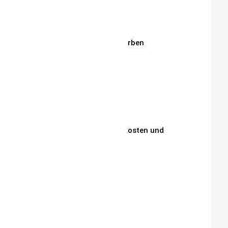
Stickmotive
Stickgarne / Grundfarben
Über Mich
Unsere Philosophie
Unsere Kunden
Zahlungen, Versandkosten und
Lieferbedingungen
Aktuelle Auktionen
Kontakt
Impressum