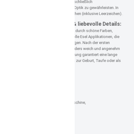
Zeichen verwenden Sie bitte ausschließlich
Druckbuchstaben, um eine klare Optik zu gewährleisten. In
eine Zeile passen maximal 9 Zeichen (inklusive Leerzeichen).
Hochwertige Qualität & liebevolle Details:
Der Waschhandschuh überzeugt durch schöne Farben,
robuste Verarbeitung und liebevolle Esel Applikationen, die
jedes Gesicht zum Leuchten bringen. Nach der ersten
Wäsche wird das Material besonders weich und angenehm
auf der Haut. Die solide Verarbeitung garantiert eine lange
Haltbarkeit – ein tolles Geschenk zur Geburt, Taufe oder als
Ergänzung zur Erstausstattung.
Materialzusammensetzung:
100% Baumwolle
Stickgarn 100% Viskose
Pflegehinweise:
Wäsche bei 60° in der Waschmaschine,
bügeln möglich,
nicht chemisch reinigen,
nicht mit Chlor bleichen,
nicht Trockner geeignet