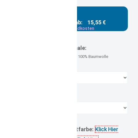
Gesamtpreis ab:
15,55 €
zzgl. Versandkosten
Versandgewicht: 0,250 kg
Merkmale:
Größe 21 cm, Material 100% Baumwolle
Farbe:
Namenseinstick:
gewünschte Schriftfarbe:
Klick Hier